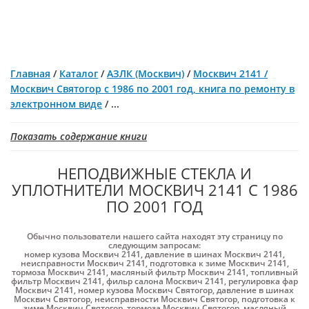
Главная
/
Каталог
/
АЗЛК (Москвич)
/
Москвич 2141 /
Москвич Святогор с 1986 по 2001 год, книга по ремонту в
электронном виде
/
...
Показать содержание книги
НЕПОДВИЖНЫЕ СТЕКЛА И
УПЛОТНИТЕЛИ МОСКВИЧ 2141 С 1986
ПО 2001 ГОД
Обычно пользователи нашего сайта находят эту страницу по
следующим запросам:
номер кузова Москвич 2141
,
давление в шинах Москвич 2141
,
неисправности Москвич 2141
,
подготовка к зиме Москвич 2141
,
тормоза Москвич 2141
,
масляный фильтр Москвич 2141
,
топливный
фильтр Москвич 2141
,
фильр салона Москвич 2141
,
регулировка фар
Москвич 2141
,
номер кузова Москвич Святогор
,
давление в шинах
Москвич Святогор
,
неисправности Москвич Святогор
,
подготовка к
зиме Москвич Святогор
,
тормоза Москвич Святогор
,
масляный