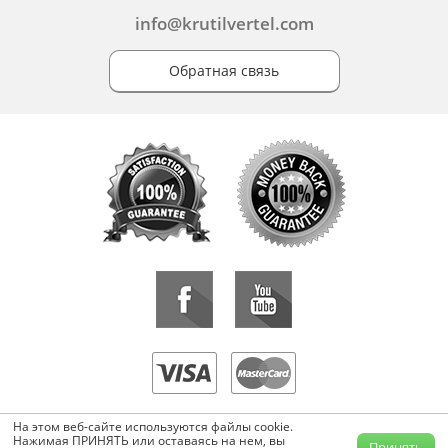
info@krutilvertel.com
Обратная связь
«KrutilVertel» © 2015-2026 Все права защищены.
На этом веб-сайте используются файлы cookie.
Копирование, перепечатка, либо использование материалов данной
Нажимая ПРИНЯТЬ или оставаясь на нем, вы
Принять