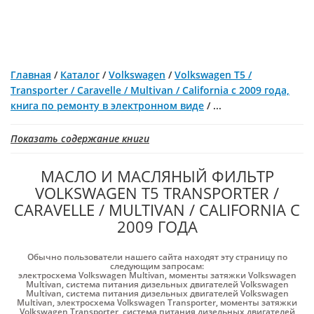
Главная
/
Каталог
/
Volkswagen
/
Volkswagen T5 /
Transporter / Caravelle / Multivan / California с 2009 года,
книга по ремонту в электронном виде
/
...
Показать содержание книги
МАСЛО И МАСЛЯНЫЙ ФИЛЬТР
VOLKSWAGEN T5 TRANSPORTER /
CARAVELLE / MULTIVAN / CALIFORNIA С
2009 ГОДА
Обычно пользователи нашего сайта находят эту страницу по
следующим запросам:
электросхема Volkswagen Multivan
,
моменты затяжки Volkswagen
Multivan
,
система питания дизельных двигателей Volkswagen
Multivan
,
система питания дизельных двигателей Volkswagen
Multivan
,
электросхема Volkswagen Transporter
,
моменты затяжки
Volkswagen Transporter
,
система питания дизельных двигателей