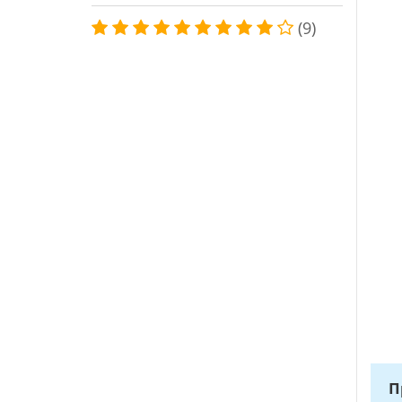
(9)
П