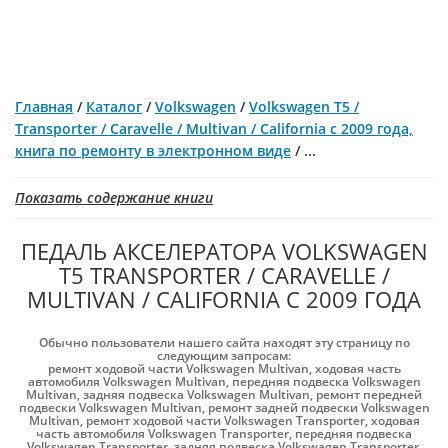
Главная
/
Каталог
/
Volkswagen
/
Volkswagen T5 /
Transporter / Caravelle / Multivan / California с 2009 года,
книга по ремонту в электронном виде
/
...
Показать содержание книги
ПЕДАЛЬ АКСЕЛЕРАТОРА VOLKSWAGEN
T5 TRANSPORTER / CARAVELLE /
MULTIVAN / CALIFORNIA С 2009 ГОДА
Обычно пользователи нашего сайта находят эту страницу по
следующим запросам:
ремонт ходовой части Volkswagen Multivan
,
ходовая часть
автомобиля Volkswagen Multivan
,
передняя подвеска Volkswagen
Multivan
,
задняя подвеска Volkswagen Multivan
,
ремонт передней
подвески Volkswagen Multivan
,
ремонт задней подвески Volkswagen
Multivan
,
ремонт ходовой части Volkswagen Transporter
,
ходовая
часть автомобиля Volkswagen Transporter
,
передняя подвеска
Volkswagen Transporter
,
задняя подвеска Volkswagen Transporter
,