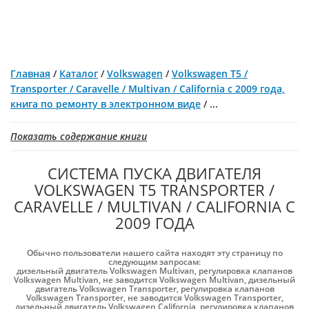
Главная
/
Каталог
/
Volkswagen
/
Volkswagen T5 /
Transporter / Caravelle / Multivan / California с 2009 года,
книга по ремонту в электронном виде
/
...
Показать содержание книги
СИСТЕМА ПУСКА ДВИГАТЕЛЯ
VOLKSWAGEN T5 TRANSPORTER /
CARAVELLE / MULTIVAN / CALIFORNIA С
2009 ГОДА
Обычно пользователи нашего сайта находят эту страницу по
следующим запросам:
дизельный двигатель Volkswagen Multivan
,
регулировка клапанов
Volkswagen Multivan
,
не заводится Volkswagen Multivan
,
дизельный
двигатель Volkswagen Transporter
,
регулировка клапанов
Volkswagen Transporter
,
не заводится Volkswagen Transporter
,
дизельный двигатель Volkswagen California
,
регулировка клапанов