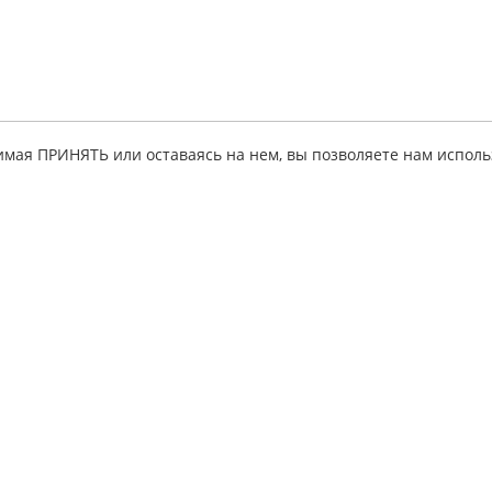
имая ПРИНЯТЬ или оставаясь на нем, вы позволяете нам исполь
ация
Партнерская
Личный кабинет
программа
исе
Мои руководств
Для
 товара
Личные данные
информационных
ные советы
Тестовое
ресурсов
руководство
льства
Для интернет-
партнеры
магазинов
ы и ответы
автолитературы
 на создание
Для издательств
Для интернет-
кты
магазинов
автозапчастей