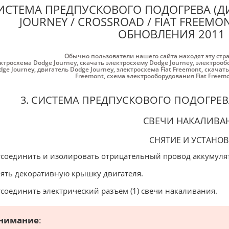
ИСТЕМА ПРЕДПУСКОВОГО ПОДОГРЕВА (Д
JOURNEY / CROSSROAD / FIAT FREEMON
ОБНОВЛЕНИЯ 2011 
Обычно пользователи нашего сайта находят эту стр
ктросхема Dodge Journey
,
скачать электросхему Dodge Journey
,
электрооб
dge Journey
,
двигатель Dodge Journey
,
электросхема Fiat Freemont
,
скачать
Freemont
,
схема электрооборудования Fiat Freem
3. СИСТЕМА ПРЕДПУСКОВОГО ПОДОГРЕВ
СВЕЧИ НАКАЛИВА
СНЯТИЕ И УСТАНОВ
тсоединить и изолировать отрицательный провод аккумуля
нять декоративную крышку двигателя.
тсоединить электрический разъем (1) свечи накаливания.
нимание
: