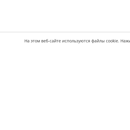
На этом веб-сайте используются файлы cookie. Наж
Информ
электронные книги по ремонту авто
О серв
Оплата
Полез
Обратная связь
Издате
Наши 
Политика конфиденциальности
Вопрос
Соглашение подписчика
Заявка
Условия возврата
книги
Конта