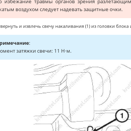
о избежание травмы органов зрения разлетающим
жатым воздухом следует надевать защитные очки.
твернуть и извлечь свечу накаливания (1) из головки блока
римечание
:
омент затяжки свечи: 11 Н·м.