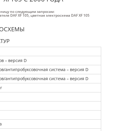
аницу по следующим запросам:
ателя DAF XF 105
,
цветная электросхема DAF XF 105
ТРОСХЕМЫ
ТУР
в – версия D
в/антипробуксовочная система – версия D
в/антипробуксовочная система – версия D
r
а