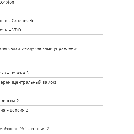
corpion
сти - Groeneveld
сти – VDO
налы связи между блоками управления
ка – версия 3
верей (центральный замок)
 версия 2
ия – версия 2
мобилей DAF – версия 2