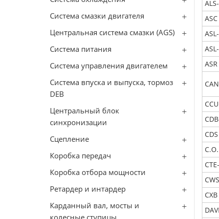
ALS
Система смазки двигателя
ASC 
Центральная система смазки (AGS)
ASL
Система питания
ASL
ASR
Система управления двигателем
Система впуска и выпуска, тормоз
CAN
DEB
CCU
Центральный блок
CDB
синхронизации
CDS
Сцепление
C.O.
Коробка передач
CTE
Коробка отбора мощности
CWS
Ретардер и интардер
CXB
Карданный вал, мосты и
DAVI
колесные ступицы