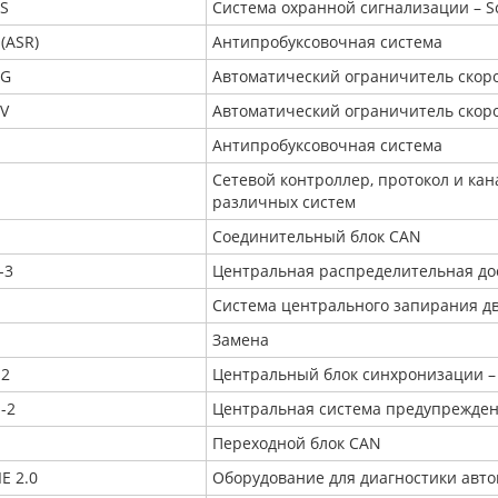
-S
Система охранной сигнализации – S
(ASR)
Антипробуксовочная система
-G
Автоматический ограничитель скоро
-V
Автоматический ограничитель скоро
Антипробуксовочная система
Сетевой контроллер, протокол и ка
различных систем
Соединительный блок CAN
-3
Центральная распределительная дос
Система центрального запирания д
Замена
-2
Центральный блок синхронизации –
-2
Центральная система предупрежден
Переходной блок CAN
E 2.0
Оборудование для диагностики авто