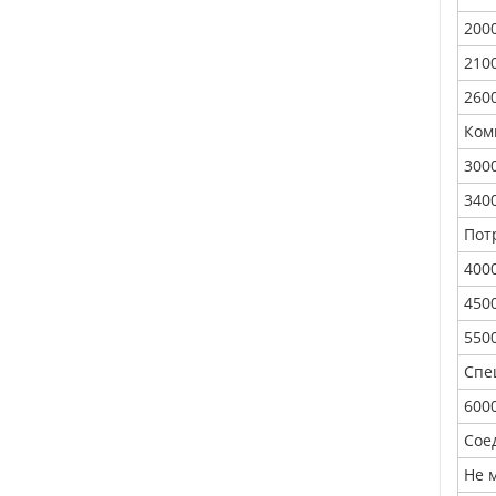
200
210
260
Ком
300
340
Пот
400
450
550
Спе
600
Сое
Не 