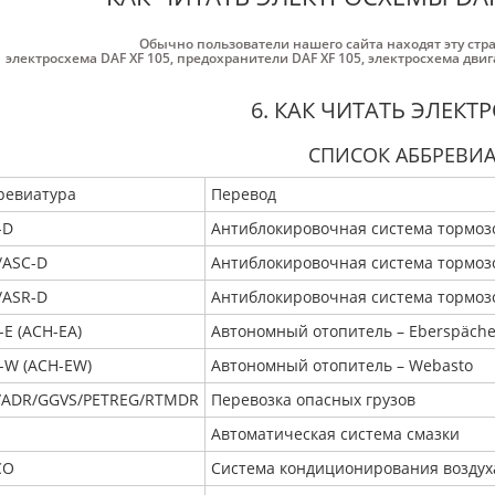
Обычно пользователи нашего сайта находят эту стр
электросхема DAF XF 105
,
предохранители DAF XF 105
,
электросхема двиг
6. КАК ЧИТАТЬ ЭЛЕК
СПИСОК АББРЕВИА
ревиатура
Перевод
-D
Антиблокировочная система тормозо
/ASC-D
Антиблокировочная система тормозо
/ASR-D
Антиблокировочная система тормозо
-E (ACH-EA)
Автономный отопитель – Eberspäche
-W (ACH-EW)
Автономный отопитель – Webasto
/ADR/GGVS/PETREG/RTMDR
Перевозка опасных грузов
Автоматическая система смазки
CO
Система кондиционирования воздух