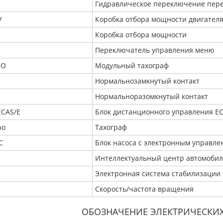
Гидравлическое переключение пер
V
Коробка отбора мощности двигател
Коробка отбора мощности
S
Переключатель управления меню
CO
Модульный тахограф
Нормальнозамкнутый контакт
.
Нормальноразомкнутый контакт
ECAS/E
Блок дистанционного управления EC
ho
Тахограф
C
Блок насоса с электронным управле
Интеллектуальный центр автомобил
Электронная система стабилизации
Скорость/частота вращения
ОБОЗНАЧЕНИЕ ЭЛЕКТРИЧЕСКИ