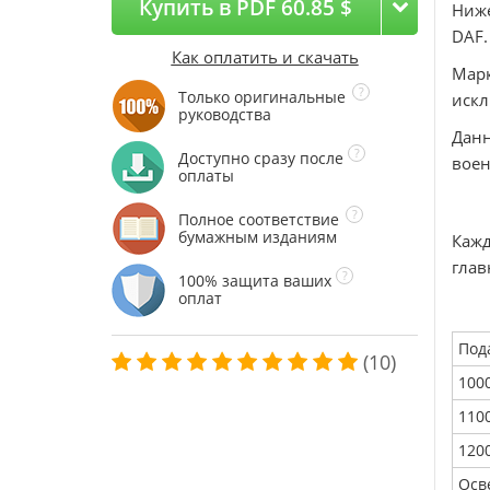
Купить в PDF 60.85 $
Ниже
DAF.
Как оплатить и скачать
Марк
Только оригинальные
искл
руководства
Данн
Доступно сразу после
воен
оплаты
Полное соответствие
бумажным изданиям
Кажд
глав
100% защита ваших
оплат
Под
(10)
100
110
120
Осв