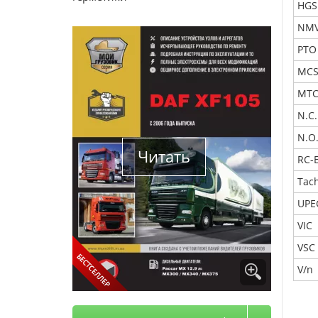
HGS
NM
PTO
MC
MT
N.C.
N.O
Читать
RC-
Tac
UPE
VIC
VSC
V/n