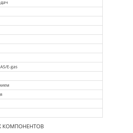
едач
я
AS/E-gas
нием
я
Х КОМПОНЕНТОВ