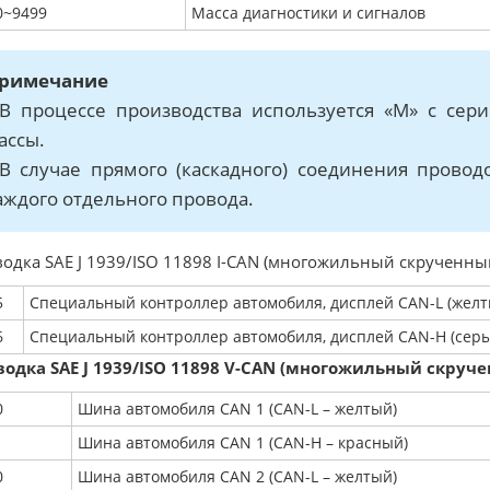
0~9499
Масса диагностики и сигналов
римечание
 В процессе производства используется «М» с с
ассы.
 В случае прямого (каскадного) соединения прово
аждого отдельного провода.
одка SAE J 1939/ISO 11898 I-CAN (многожильный скрученны
5
Специальный контроллер автомобиля, дисплей CAN-L (жел
6
Специальный контроллер автомобиля, дисплей CAN-H (сер
одка SAE J 1939/ISO 11898 V-CAN (многожильный скруч
0
Шина автомобиля CAN 1 (CAN-L – желтый)
1
Шина автомобиля CAN 1 (CAN-H – красный)
0
Шина автомобиля CAN 2 (CAN-L – желтый)