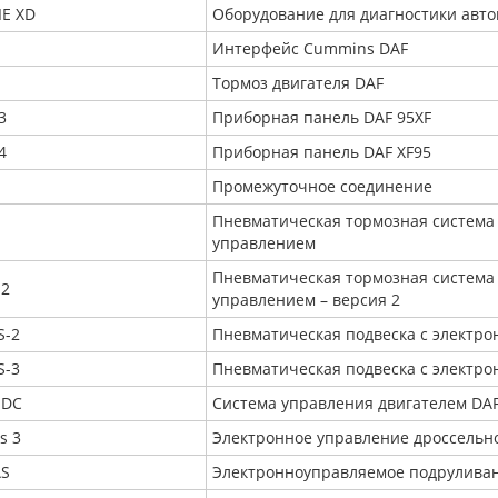
IE XD
Оборудование для диагностики авто
Интерфейс Cummins DAF
Тормоз двигателя DAF
3
Приборная панель DAF 95XF
4
Приборная панель DAF XF95
Промежуточное соединение
Пневматическая тормозная система 
управлением
Пневматическая тормозная система 
-2
управлением – версия 2
S-2
Пневматическая подвеска с электро
S-3
Пневматическая подвеска с электро
-DC
Система управления двигателем DA
s 3
Электронное управление дроссельно
S
Электронноуправляемое подруливан