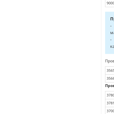
900
П
-
м
-
к
Пров
356
356
Пров
378
378
370