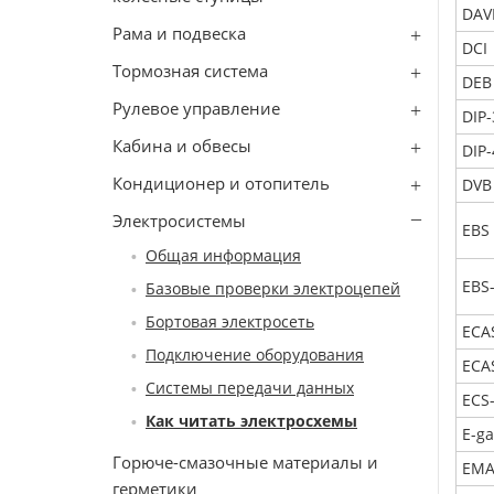
DAV
Рама и подвеска
DCI
Тормозная система
DEB
Рулевое управление
DIP-
Кабина и обвесы
DIP-
Кондиционер и отопитель
DVB
Электросистемы
EBS
Общая информация
EBS
Базовые проверки электроцепей
Бортовая электросеть
ECA
Подключение оборудования
ECA
Системы передачи данных
ECS
Как читать электросхемы
E-ga
Горюче-смазочные материалы и
EMA
герметики