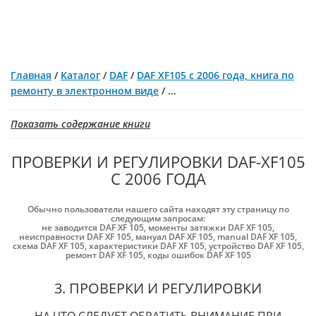
Главная
/
Каталог
/
DAF
/
DAF XF105 с 2006 года, книга по
ремонту в электронном виде
/
...
Показать содержание книги
ПРОВЕРКИ И РЕГУЛИРОВКИ DAF-XF105
С 2006 ГОДА
Обычно пользователи нашего сайта находят эту страницу по
следующим запросам:
не заводится DAF XF 105
,
моменты затяжки DAF XF 105
,
неисправности DAF XF 105
,
мануал DAF XF 105
,
manual DAF XF 105
,
схема DAF XF 105
,
характеристики DAF XF 105
,
устройство DAF XF 105
,
ремонт DAF XF 105
,
коды ошибок DAF XF 105
3. ПРОВЕРКИ И РЕГУЛИРОВКИ