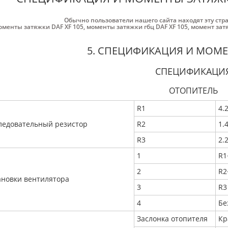
Обычно пользователи нашего сайта находят эту стр
оменты затяжки DAF XF 105
,
моменты затяжки гбц DAF XF 105
,
момент затя
5. СПЕЦИФИКАЦИЯ И МОМ
СПЕЦИФИКАЦИ
ОТОПИТЕЛЬ
R1
4.
ледовательный резистор
R2
1.
R3
2.
1
R1
2
R2
ановки вентилятора
3
R3
4
Бе
Заслонка отопителя
Кр