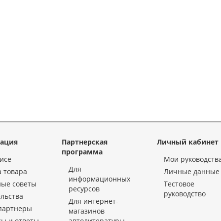
ация
Партнерская
Личный кабинет
программа
исе
Мои руководств
Для
 товара
Личные данные
информационных
ные советы
Тестовое
ресурсов
руководство
льства
Для интернет-
партнеры
магазинов
ы и ответы
автолитературы