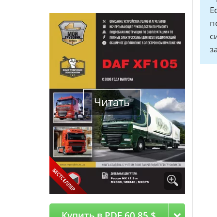
Е
п
с
з
Читать
Купить в PDF 60.85 $