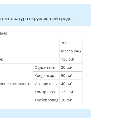
е температура окружающей среды.
ЕМЫ
700 г
Масло PAG
е)
135 см³
Осушитель
20 см³
Конденсор
50 см³
амене компонента
Испаритель
40 см³
Компрессор
135 см³
Трубопровод
20 см³