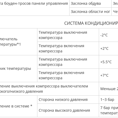
та боуден-тросов панели управления
Заслонка обдува
Зе
Заслонка области ног
Че
СИСТЕМА КОНДИЦИОНИ
Температура выключения
-2°С
компрессора
лючатель
пературы*1
Температура включения
+2°С
компрессора
Температура выключения
+5.5°С
компрессора
чик температуры
Температура включения
+7°С
компрессора
ление выключения компрессора выключателем
Меньше 2
окого/низкого давления
Сторона низкого давления
1~3 бар
ление в системе *
7 бар пр
Сторона высокого давления
температ