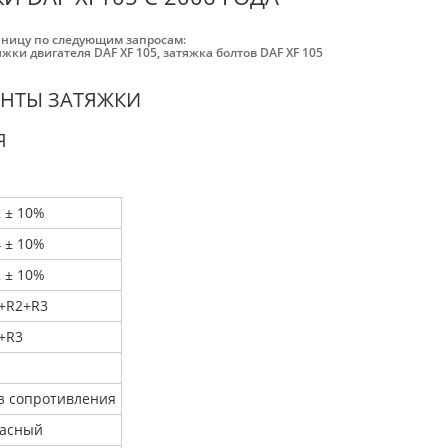
аницу по следующим запросам:
жки двигателя DAF XF 105
,
затяжка болтов DAF XF 105
ЕНТЫ ЗАТЯЖКИ
Я
2 ± 10%
4 ± 10%
2 ± 10%
+R2+R3
+R3
з сопротивления
асный