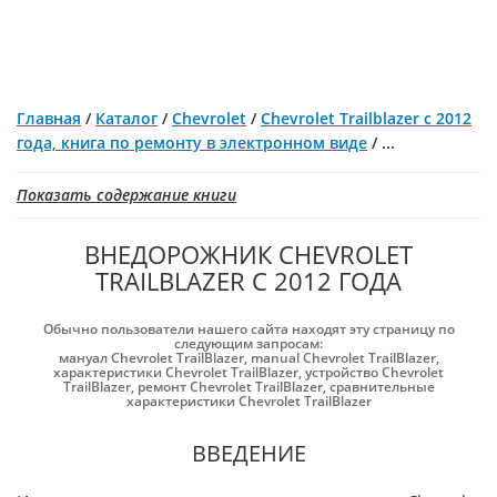
Главная
/
Каталог
/
Chevrolet
/
Chevrolet Trailblazer с 2012
года, книга по ремонту в электронном виде
/
...
Показать содержание книги
ВНЕДОРОЖНИК CHEVROLET
TRAILBLAZER С 2012 ГОДА
Обычно пользователи нашего сайта находят эту страницу по
следующим запросам:
мануал Chevrolet TrailBlazer
,
manual Chevrolet TrailBlazer
,
характеристики Chevrolet TrailBlazer
,
устройство Chevrolet
TrailBlazer
,
ремонт Chevrolet TrailBlazer
,
сравнительные
характеристики Chevrolet TrailBlazer
ВВЕДЕНИЕ