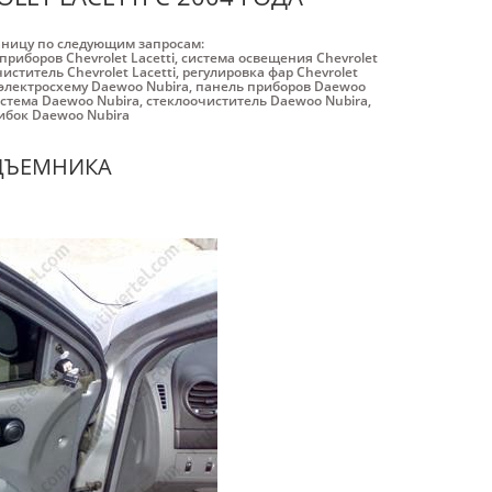
аницу по следующим запросам:
приборов Chevrolet Lacetti
,
система освещения Chevrolet
иститель Chevrolet Lacetti
,
регулировка фар Chevrolet
электросхему Daewoo Nubira
,
панель приборов Daewoo
стема Daewoo Nubira
,
стеклоочиститель Daewoo Nubira
,
бок Daewoo Nubira
ОДЪЕМНИКА