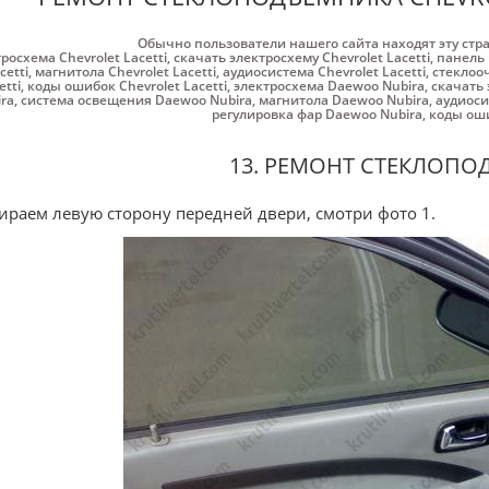
Обычно пользователи нашего сайта находят эту стр
росхема Chevrolet Lacetti
,
скачать электросхему Chevrolet Lacetti
,
панель 
cetti
,
магнитола Chevrolet Lacetti
,
аудиосистема Chevrolet Lacetti
,
стеклооч
etti
,
коды ошибок Chevrolet Lacetti
,
электросхема Daewoo Nubira
,
скачать 
ra
,
система освещения Daewoo Nubira
,
магнитола Daewoo Nubira
,
аудиоси
регулировка фар Daewoo Nubira
,
коды оши
13. РЕМОНТ СТЕКЛОП
ираем левую сторону передней двери, смотри фото 1.