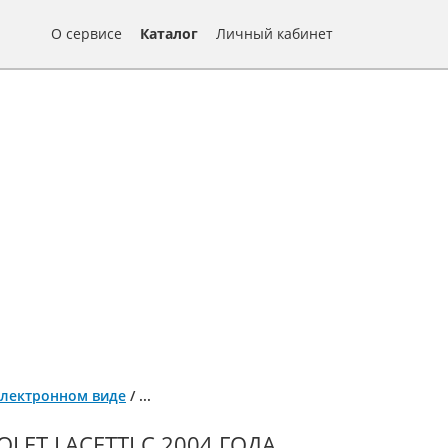
О сервисе
Каталог
Личный кабинет
в электронном виде
/
...
ET LACETTI С 2004 ГОДА