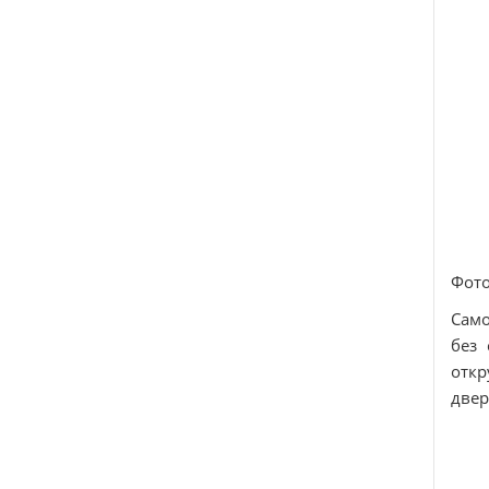
Фото
Само
без 
откр
двер