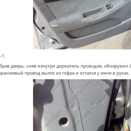
 1.
брав дверь, сняв изнутри держатель проводов, обнаружил (
оранжевый провод вылез из гофра и остался у меня в руках, 