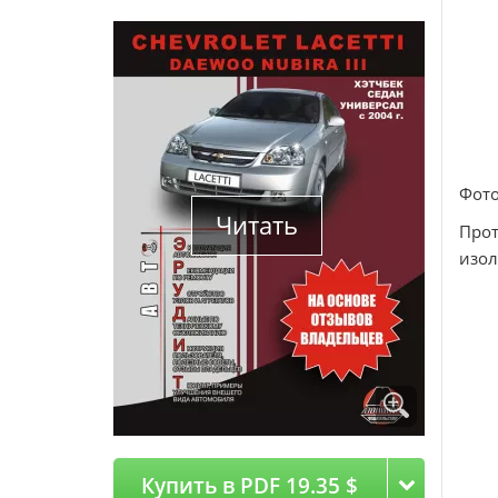
Фото
Читать
Прот
изол
Купить в PDF 19.35 $