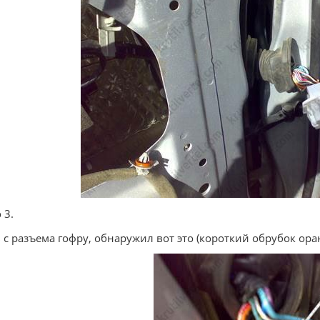
 3.
 с разъема гофру, обнаружил вот это (короткий обрубок ора