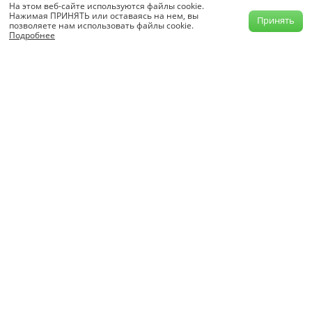
Отключение надувных подушек безопасности (SIR)
На этом веб-сайте используются файлы cookie.
Нажимая ПРИНЯТЬ или оставаясь на нем, вы
Принять
позволяете нам использовать файлы cookie.
Подробнее