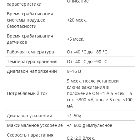
Описание
характеристики
Время срабатывания
системы подушек
<20 мсек.
безопасности
Время срабатывания
<5 мсек.
датчиков
Рабочая температура
От -40 °C до +85 °C
Температура хранения
От -40 °C до +90 °C
Диапазон напряжений
9~16 В
5 мсек. после установки
ключа зажигания в
Потребляемый ток
положение ON <1 А 5 мсек. - 5
сек. <300 мА, после 5 сек. <100
мА
Диапазон ускорений
+/- 50g
Максимальное ускорение
+/- 600 g импульсное
Скорость нарастания
0,2~2,0 В/сек.