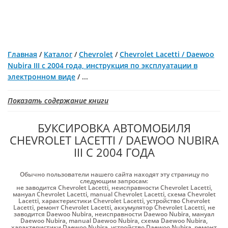
Главная
/
Каталог
/
Chevrolet
/
Chevrolet Lacetti / Daewoo
Nubira III с 2004 года, инструкция по эксплуатации в
электронном виде
/
...
Показать содержание книги
БУКСИРОВКА АВТОМОБИЛЯ
CHEVROLET LACETTI / DAEWOO NUBIRA
III С 2004 ГОДА
Обычно пользователи нашего сайта находят эту страницу по
следующим запросам:
не заводится Chevrolet Lacetti
,
неисправности Chevrolet Lacetti
,
мануал Chevrolet Lacetti
,
manual Chevrolet Lacetti
,
схема Chevrolet
Lacetti
,
характеристики Chevrolet Lacetti
,
устройство Chevrolet
Lacetti
,
ремонт Chevrolet Lacetti
,
аккумулятор Chevrolet Lacetti
,
не
заводится Daewoo Nubira
,
неисправности Daewoo Nubira
,
мануал
Daewoo Nubira
,
manual Daewoo Nubira
,
схема Daewoo Nubira
,
характеристики Daewoo Nubira
,
устройство Daewoo Nubira
,
ремонт