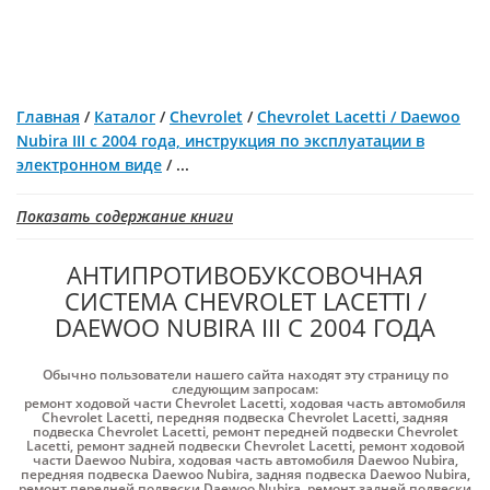
Главная
/
Каталог
/
Chevrolet
/
Chevrolet Lacetti / Daewoo
Nubira III с 2004 года, инструкция по эксплуатации в
электронном виде
/
...
Показать содержание книги
АНТИПРОТИВОБУКСОВОЧНАЯ
СИСТЕМА CHEVROLET LACETTI /
DAEWOO NUBIRA III С 2004 ГОДА
Обычно пользователи нашего сайта находят эту страницу по
следующим запросам:
ремонт ходовой части Chevrolet Lacetti
,
ходовая часть автомобиля
Chevrolet Lacetti
,
передняя подвеска Chevrolet Lacetti
,
задняя
подвеска Chevrolet Lacetti
,
ремонт передней подвески Chevrolet
Lacetti
,
ремонт задней подвески Chevrolet Lacetti
,
ремонт ходовой
части Daewoo Nubira
,
ходовая часть автомобиля Daewoo Nubira
,
передняя подвеска Daewoo Nubira
,
задняя подвеска Daewoo Nubira
,
ремонт передней подвески Daewoo Nubira
,
ремонт задней подвески