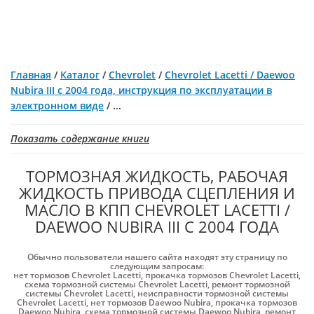
Главная
/
Каталог
/
Chevrolet
/
Chevrolet Lacetti / Daewoo
Nubira III с 2004 года, инструкция по эксплуатации в
электронном виде
/
...
Показать содержание книги
ТОРМОЗНАЯ ЖИДКОСТЬ, РАБОЧАЯ
ЖИДКОСТЬ ПРИВОДА СЦЕПЛЕНИЯ И
МАСЛО В КПП CHEVROLET LACETTI /
DAEWOO NUBIRA III С 2004 ГОДА
Обычно пользователи нашего сайта находят эту страницу по
следующим запросам:
нет тормозов Chevrolet Lacetti
,
прокачка тормозов Chevrolet Lacetti
,
схема тормозной системы Chevrolet Lacetti
,
ремонт тормозной
системы Chevrolet Lacetti
,
неисправности тормозной системы
Chevrolet Lacetti
,
нет тормозов Daewoo Nubira
,
прокачка тормозов
Daewoo Nubira
,
схема тормозной системы Daewoo Nubira
,
ремонт