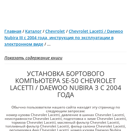
Главная
/
Каталог
/
Chevrolet
/
Chevrolet Lacetti / Daewoo
Nubira III с 2004 года, инструкция по эксплуатации в
электронном виде
/
...
Показать содержание книги
УСТАНОВКА БОРТОВОГО
КОМПЬЮТЕРА SE-50 СHEVROLET
LACETTI / DAEWOO NUBIRA 3 С 2004
ГОДА
Обычно пользователи нашего сайта находят эту страницу по
следующим запросам:
номер кузова Chevrolet Lacetti
,
давление в шинах Chevrolet Lacetti
,
неисправности Chevrolet Lacetti
,
подготовка к зиме Chevrolet Lacetti
,
тормоза Chevrolet Lacetti
,
масляный фильтр Chevrolet Lacetti
,
топливный фильтр Chevrolet Lacetti
,
фильр салона Chevrolet Lacetti
,
регулировка фар Chevrolet Lacetti
,
номер кузова Daewoo Nubira
,