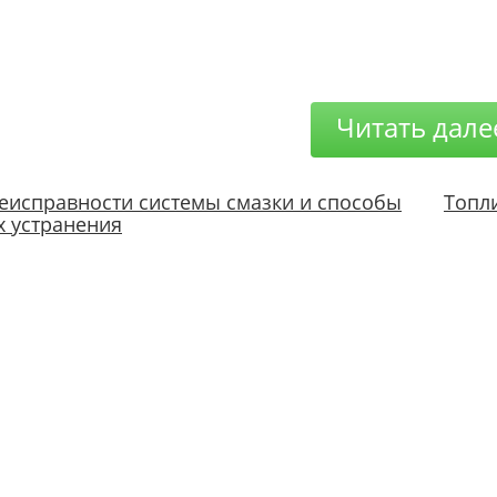
Читать дале
еисправности системы смазки и способы
Топл
х устранения