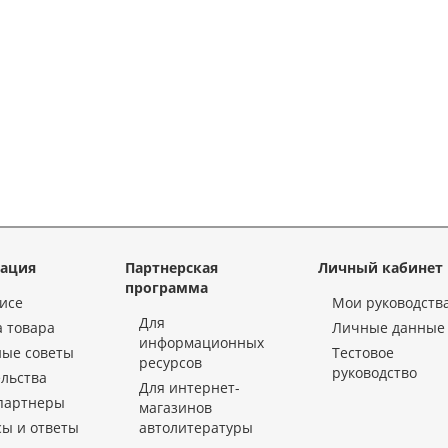
ация
Партнерская
Личный кабинет
программа
исе
Мои руководств
Для
 товара
Личные данные
информационных
ные советы
Тестовое
ресурсов
руководство
льства
Для интернет-
партнеры
магазинов
ы и ответы
автолитературы