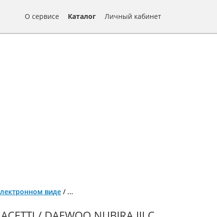
О сервисе
Каталог
Личный кабинет
в электронном виде
/
...
ETTI / DAEWOO NUBIRA III С