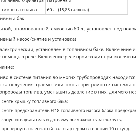
 топливного фильтра
Патронный
стимость топлива
60 л. (15,85 галлона)
ливный бак
ьной, штампованный, емкостью 60 л., установлен под полом
ивный насос (снятие и установка)
 электрический, установлен в топливном баке. Включение 
с помощью реле. Включение реле происходит при включени
мание:
иво в системе питания во многих трубопроводах находится
ска получения травмы или ожога при ремонте системы пи
опроводы топлива, уменьшить давление в них, для чего не
снять крышку топливного бака;
снять предохранитель Ef18 топливного насоса блока предохра
запустить двигатель и дать ему возможность заглохнуть;
провернуть коленчатый вал стартером в течении 10 секунд.