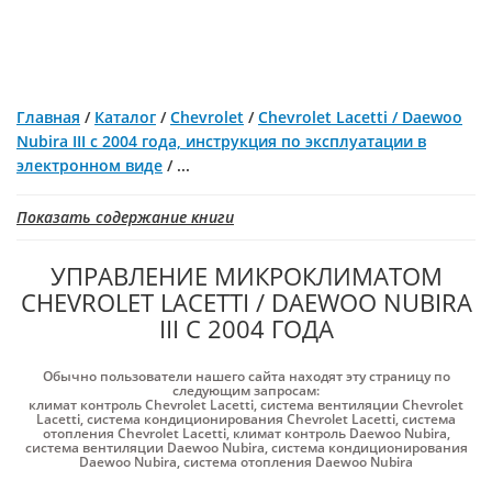
Главная
/
Каталог
/
Chevrolet
/
Chevrolet Lacetti / Daewoo
Nubira III с 2004 года, инструкция по эксплуатации в
электронном виде
/
...
Показать содержание книги
УПРАВЛЕНИЕ МИКРОКЛИМАТОМ
CHEVROLET LACETTI / DAEWOO NUBIRA
III С 2004 ГОДА
Обычно пользователи нашего сайта находят эту страницу по
следующим запросам:
климат контроль Chevrolet Lacetti
,
система вентиляции Chevrolet
Lacetti
,
система кондиционирования Chevrolet Lacetti
,
система
отопления Chevrolet Lacetti
,
климат контроль Daewoo Nubira
,
система вентиляции Daewoo Nubira
,
система кондиционирования
Daewoo Nubira
,
система отопления Daewoo Nubira