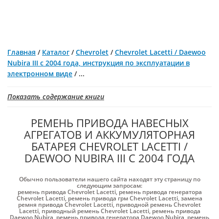
Главная
/
Каталог
/
Chevrolet
/
Chevrolet Lacetti / Daewoo
Nubira III с 2004 года, инструкция по эксплуатации в
электронном виде
/
...
Показать содержание книги
РЕМЕНЬ ПРИВОДА НАВЕСНЫХ
АГРЕГАТОВ И АККУМУЛЯТОРНАЯ
БАТАРЕЯ CHEVROLET LACETTI /
DAEWOO NUBIRA III С 2004 ГОДА
Обычно пользователи нашего сайта находят эту страницу по
следующим запросам:
ремень привода Chevrolet Lacetti
,
ремень привода генератора
Chevrolet Lacetti
,
ремень привода грм Chevrolet Lacetti
,
замена
ремня привода Chevrolet Lacetti
,
приводной ремень Chevrolet
Lacetti
,
приводный ремень Chevrolet Lacetti
,
ремень привода
Daewoo Nubira
,
ремень привода генератора Daewoo Nubira
,
ремень