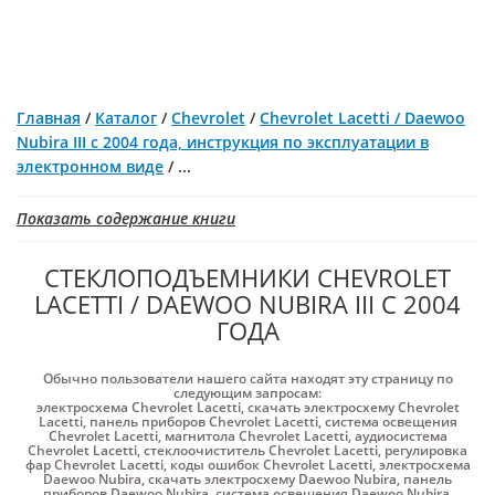
Главная
/
Каталог
/
Chevrolet
/
Chevrolet Lacetti / Daewoo
Nubira III с 2004 года, инструкция по эксплуатации в
электронном виде
/
...
Показать содержание книги
СТЕКЛОПОДЪЕМНИКИ CHEVROLET
LACETTI / DAEWOO NUBIRA III С 2004
ГОДА
Обычно пользователи нашего сайта находят эту страницу по
следующим запросам:
электросхема Chevrolet Lacetti
,
скачать электросхему Chevrolet
Lacetti
,
панель приборов Chevrolet Lacetti
,
система освещения
Chevrolet Lacetti
,
магнитола Chevrolet Lacetti
,
аудиосистема
Chevrolet Lacetti
,
стеклоочиститель Chevrolet Lacetti
,
регулировка
фар Chevrolet Lacetti
,
коды ошибок Chevrolet Lacetti
,
электросхема
Daewoo Nubira
,
скачать электросхему Daewoo Nubira
,
панель
приборов Daewoo Nubira
,
система освещения Daewoo Nubira
,