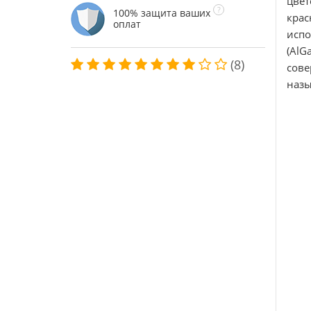
цвет
100% защита ваших
крас
оплат
исп
(AlG
(8)
сов
назы