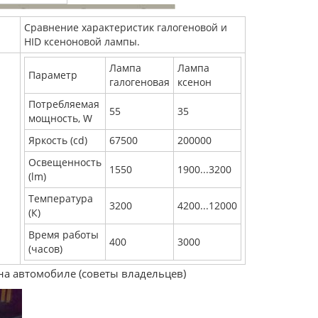
Сравнение характеристик галогеновой и
HID ксеноновой лампы.
Лампа
Лампа
Параметр
галогеновая
ксенон
Потребляемая
55
35
мощность, W
Яркость (cd)
67500
200000
Освещенность
1550
1900...3200
(lm)
Температура
3200
4200...12000
(К)
Время работы
400
3000
(часов)
а автомобиле (советы владельцев)