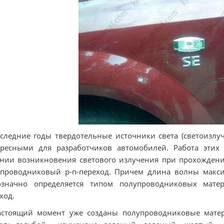
следние годы твердотельные источники света (светоизлу
ересными для разработчиков автомобилей. Работа этих
нии возникновения светового излучения при прохождении
проводниковый p-n-переход. Причем длина волны максиму
означно определяется типом полупроводниковых матер
ход.
астоящий момент уже созданы полупроводниковые мате