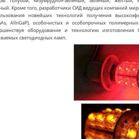
ов: голубой, «изумрудно»-зеленый, зеленый, желтый, 
ный. Кроме того, разработчики СИД ведущих компаний мира (H
ользования новейших технологий получения высокоэф
aAs, AllnGaP), особочистых и особопрочных полимерны
ершенствуя оборудование и технологию изготовления 
ваемых светодиодных ламп.