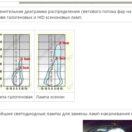
внительная диаграмма распределения светового потока фар на
ове галогеновых и HID ксеноновых ламп.
мпа галогеновая
Лампа ксенон
йшие светодиодные лампы для замены ламп накаливания н