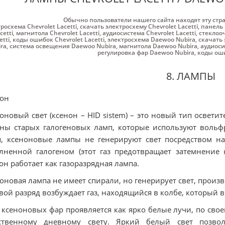
Обычно пользователи нашего сайта находят эту стр
росхема Chevrolet Lacetti
,
скачать электросхему Chevrolet Lacetti
,
панель 
cetti
,
магнитола Chevrolet Lacetti
,
аудиосистема Chevrolet Lacetti
,
стеклооч
etti
,
коды ошибок Chevrolet Lacetti
,
электросхема Daewoo Nubira
,
скачать 
ra
,
система освещения Daewoo Nubira
,
магнитола Daewoo Nubira
,
аудиоси
регулировка фар Daewoo Nubira
,
коды оши
8. ЛАМПЫ
нон
оновый свет (ксенон – HID sistem) – это новый тип освет
ны старых галогеновых ламп, которые используют вольф
, ксеноновые лампы не генерируют свет посредством н
лненной галогеном (этот газ предотвращает затемнение 
он работает как газоразрядная лампа.
оновая лампа не имеет спирали, но генерирует свет, произ
вой разряд возбуждает газ, находящийся в колбе, который 
 ксеноновых фар проявляется как ярко белые лучи, по св
ественному дневному свету. Яркий белый свет позвол