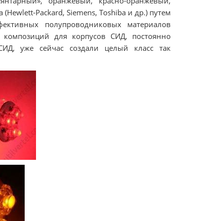
«янтарный», оранжевый, красно-оранжевый,
ewlett-Packard, Siemens, Toshiba и др.) путем
фективных полупроводниковых материалов
х композиций для корпусов СИД, постоянно
СИД, уже сейчас создали целый класс так