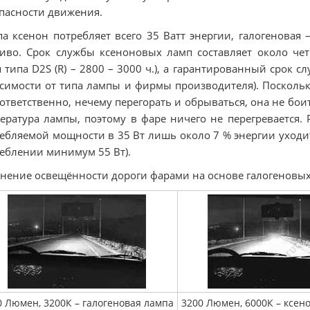
пасности движения.
а ксенон потребляет всего 35 Ватт энергии, галогеновая 
иво. Срок службы ксеноновых ламп составляет около чет
 типа D2S (R) – 2800 – 3000 ч.), а гарантированный срок с
симости от типа лампы и фирмы производителя). Посколь
оответственно, нечему перегорать и обрываться, она не бои
ература лампы, поэтому в фаре ничего не перегревается. Р
ебляемой мощности в 35 Вт лишь около 7 % энергии уходит 
еблении минимум 55 Вт).
нение освещённости дороги фарами на основе галогеновых
0 Люмен, 3200К – галогеновая лампа
3200 Люмен, 6000К – ксен