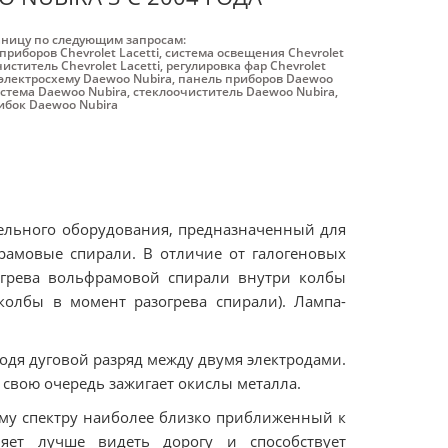
аницу по следующим запросам:
приборов Chevrolet Lacetti
,
система освещения Chevrolet
иститель Chevrolet Lacetti
,
регулировка фар Chevrolet
электросхему Daewoo Nubira
,
панель приборов Daewoo
стема Daewoo Nubira
,
стеклоочиститель Daewoo Nubira
,
бок Daewoo Nubira
ительного оборудования, предназначенный для
рамовые спирали. В отличие от галогеновых
агрева вольфрамовой спирали внутри колбы
колбы в момент разогрева спирали). Лампа-
водя дуговой разряд между двумя электродами.
в свою очередь зажигает окислы металла.
оему спектру наиболее близко приближенный к
яет лучше видеть дорогу и способствует