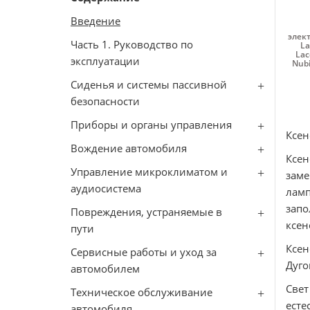
Введение
элект
Часть 1. Руководство по
La
Lac
эксплуатации
Nubi
Сиденья и системы пассивной
безопасности
Приборы и органы управления
Ксе
Вождение автомобиля
Ксен
Управление микроклиматом и
заме
аудиосистема
ламп
запо
Повреждения, устраняемые в
ксен
пути
Ксен
Сервисные работы и уход за
Дуго
автомобилем
Свет
Техническое обслуживание
ест
автомобиля