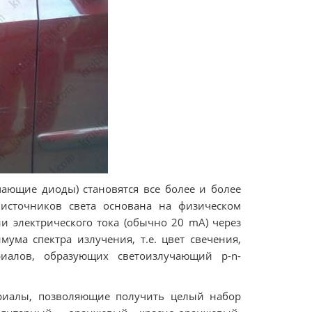
чающие диоды) становятся все более и более
 источников света основана на физическом
 электрического тока (обычно 20 mA) через
ма спектра излучения, т.е. цвет свечения,
иалов, образующих светоизлучающий p-n-
риалы, позволяющие получить целый набор