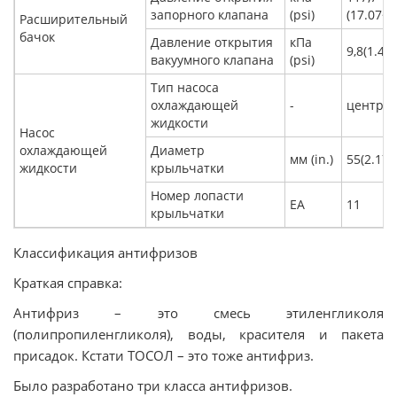
запорного клапана
(psi)
(17.07~2
Расширительный
бачок
Давление открытия
кПа
9,8(1.42)
вакуумного клапана
(psi)
Тип насоса
охлаждающей
-
центро
жидкости
Насос
охлаждающей
Диаметр
мм (in.)
55(2.17)
жидкости
крыльчатки
Номер лопасти
ЕА
11
крыльчатки
Классификация антифризов
Краткая справка:
Антифриз – это смесь этиленгликоля
(полипропиленгликоля), воды, красителя и пакета
присадок. Кстати ТОСОЛ – это тоже антифриз.
Было разработано три класса антифризов.