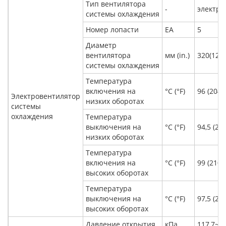
Тип вентилятора
-
электри
системы охлаждения
Номер лопасти
ЕА
5
Диаметр
вентилятора
мм (in.)
320(12.6
системы охлаждения
Температура
включения на
°С (°F)
96 (204.
Электровентилятор
низких оборотах
системы
охлаждения
Температура
выключения на
°С (°F)
94,5 (202
низких оборотах
Температура
включения на
°С (°F)
99 (210.
высоких оборотах
Температура
выключения на
°С (°F)
97,5 (20
высоких оборотах
Давление открытия
кПа
117,7~14