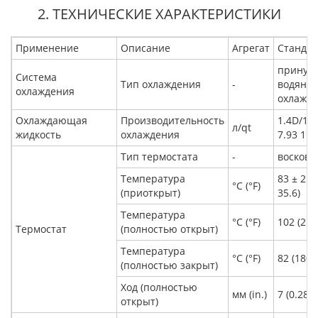
2. ТЕХНИЧЕСКИЕ ХАРАКТЕРИСТИКИ
Применение
Описание
Агрегат
Стандар
принуд
Система
Тип охлаждения
-
водяное
охлаждения
охлажд
Охлаждающая
Производительность
1.4D/1.6
л/qt
жидкость
охлаждения
7.93 1.8
Тип термостата
-
восково
Температура
83 ± 2 (
°С (°F)
(приоткрыт)
35.6)
Температура
°С (°F)
102 (216
Термостат
(полностью открыт)
Температура
°С (°F)
82 (180)
(полностью закрыт)
Ход (полностью
мм (in.)
7 (0.28)
открыт)