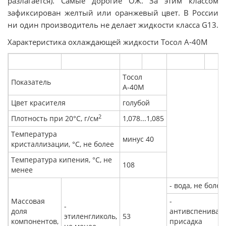
разлагается). Самые дорогие ОЖ. За этим классом
зафиксирован желтый или оранжевый цвет. В России
ни один производитель не делает жидкости класса G13.
Характеристика охлаждающей жидкости Тосол А-40М
Тосол
Показатель
А-40М
Цвет красителя
голубой
2
Плотность при 20°С, г/см
1,078...1,085
Температура
минус 40
кристаллизации, °С, не более
Температура кипения, °С, не
108
менее
- вода, не более
Массовая
-
-
доля
антивспенива
этиленгликоль,
53
компонентов,
присадка