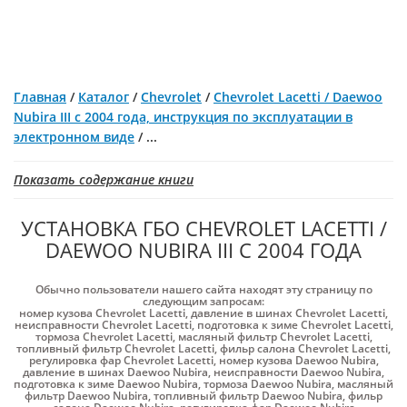
Главная
/
Каталог
/
Chevrolet
/
Chevrolet Lacetti / Daewoo
Nubira III с 2004 года, инструкция по эксплуатации в
электронном виде
/
...
Показать содержание книги
УСТАНОВКА ГБО CHEVROLET LACETTI /
DAEWOO NUBIRA III С 2004 ГОДА
Обычно пользователи нашего сайта находят эту страницу по
следующим запросам:
номер кузова Chevrolet Lacetti
,
давление в шинах Chevrolet Lacetti
,
неисправности Chevrolet Lacetti
,
подготовка к зиме Chevrolet Lacetti
,
тормоза Chevrolet Lacetti
,
масляный фильтр Chevrolet Lacetti
,
топливный фильтр Chevrolet Lacetti
,
фильр салона Chevrolet Lacetti
,
регулировка фар Chevrolet Lacetti
,
номер кузова Daewoo Nubira
,
давление в шинах Daewoo Nubira
,
неисправности Daewoo Nubira
,
подготовка к зиме Daewoo Nubira
,
тормоза Daewoo Nubira
,
масляный
фильтр Daewoo Nubira
,
топливный фильтр Daewoo Nubira
,
фильр