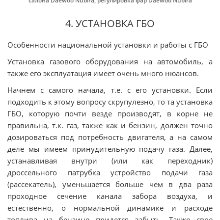
салона Daewoo Nubira
,
регулировка фар Daewoo Nubira
4. УСТАНОВКА ГБО
Особенности национальной установки и работы с ГБО
Установка газового оборудования на автомобиль, а
также его эксплуатация имеет очень много нюансов.
Начнем с самого начала, т.е. с его установки. Если
подходить к этому вопросу скрупулезно, то та установка
ГБО, которую почти везде производят, в корне не
правильна, т.к. газ, также как и бензин, должен точно
дозироваться под потребность двигателя, а на самом
деле мы имеем принудительную подачу газа. Далее,
устанавливая внутри (или как переходник)
дроссельного патрубка устройство подачи газа
(рассекатель), уменьшается больше чем в два раза
проходное сечение канала забора воздуха, и
естественно, о нормальной динамике и расходе
топлива на бензине придется забыть. Также свое