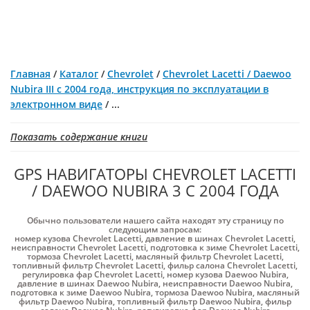
Главная
/
Каталог
/
Chevrolet
/
Chevrolet Lacetti / Daewoo
Nubira III с 2004 года, инструкция по эксплуатации в
электронном виде
/
...
Показать содержание книги
GPS НАВИГАТОРЫ СHEVROLET LACETTI
/ DAEWOO NUBIRA 3 С 2004 ГОДА
Обычно пользователи нашего сайта находят эту страницу по
следующим запросам:
номер кузова Chevrolet Lacetti
,
давление в шинах Chevrolet Lacetti
,
неисправности Chevrolet Lacetti
,
подготовка к зиме Chevrolet Lacetti
,
тормоза Chevrolet Lacetti
,
масляный фильтр Chevrolet Lacetti
,
топливный фильтр Chevrolet Lacetti
,
фильр салона Chevrolet Lacetti
,
регулировка фар Chevrolet Lacetti
,
номер кузова Daewoo Nubira
,
давление в шинах Daewoo Nubira
,
неисправности Daewoo Nubira
,
подготовка к зиме Daewoo Nubira
,
тормоза Daewoo Nubira
,
масляный
фильтр Daewoo Nubira
,
топливный фильтр Daewoo Nubira
,
фильр