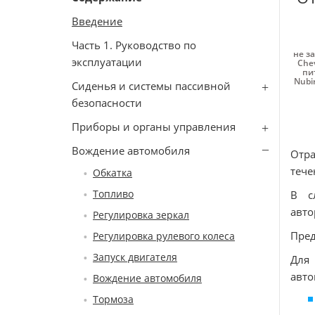
Введение
Часть 1. Руководство по
не за
эксплуатации
Chev
пит
Nubi
Сиденья и системы пассивной
безопасности
Приборы и органы управления
Вождение автомобиля
Отра
тече
Обкатка
Топливо
В с
авто
Регулировка зеркал
Пре
Регулировка рулевого колеса
Запуск двигателя
Для 
авто
Вождение автомобиля
Тормоза