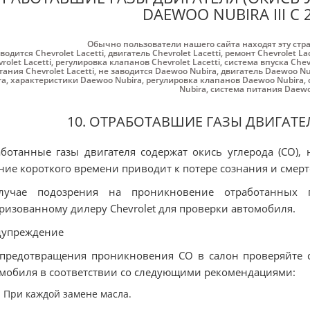
DAEWOO NUBIRA III С 
Обычно пользователи нашего сайта находят эту стр
водится Chevrolet Lacetti
,
двигатель Chevrolet Lacetti
,
ремонт Chevrolet Lac
rolet Lacetti
,
регулировка клапанов Chevrolet Lacetti
,
система впуска Chevr
ания Chevrolet Lacetti
,
не заводится Daewoo Nubira
,
двигатель Daewoo Nu
ra
,
характеристики Daewoo Nubira
,
регулировка клапанов Daewoo Nubira
,
Nubira
,
система питания Daewo
10. ОТРАБОТАВШИЕ ГАЗЫ ДВИГАТЕ
ботанные газы двигателя содержат окись углерода (СО),
ние короткого времени приводит к потере сознания и смер
лучае подозрения на проникновение отработанных 
ризованному дилеру Chevrolet для проверки автомобиля.
дупреждение
предотвращения проникновения СО в салон проверяйте с
мобиля в соответствии со следующими рекомендациями:
При каждой замене масла.