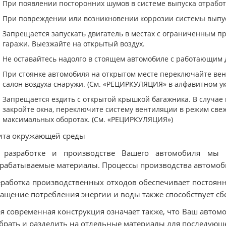
При появлении посторонних шумов в системе выпуска отработ
При повреждении или возникновении коррозии системы выпуск
Запрещается запускать двигатель в местах с ограниченным п
гаражи. Выезжайте на открытый воздух.
Не оставайтесь надолго в стоящем автомобиле с работающим 
При стоянке автомобиля на открытом месте переключайте вен
салон воздуха снаружи. (См. «РЕЦИРКУЛЯЦИЯ» в алфавитном ук
Запрещается ездить с открытой крышкой багажника. В случае
закройте окна, переключите систему вентиляции в режим свеж
максимальных оборотах. (См. «РЕЦИРКУЛЯЦИЯ»)
ита окружающей среды
 разработке и производстве Вашего автомобиля мы 
рабатываемые материалы. Процессы производства автомоб
работка производственных отходов обеспечивает постоян
ащение потребления энергии и воды также способствует с
я современная конструкция означает также, что Ваш автом
брать и разделить на отдельные материалы для последующ