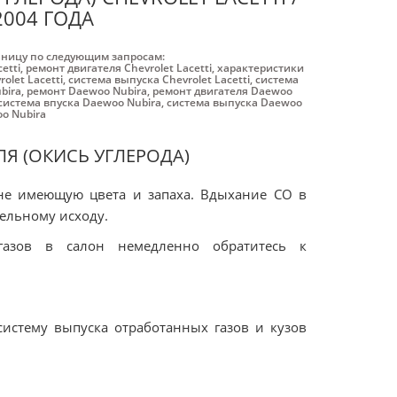
2004 ГОДА
аницу по следующим запросам:
etti
,
ремонт двигателя Chevrolet Lacetti
,
характеристики
olet Lacetti
,
система выпуска Chevrolet Lacetti
,
система
bira
,
ремонт Daewoo Nubira
,
ремонт двигателя Daewoo
система впуска Daewoo Nubira
,
система выпуска Daewoo
o Nubira
ЛЯ (ОКИСЬ УГЛЕРОДА)
 не имеющую цвета и запаха. Вдыхание СО в
тельному исходу.
газов в салон немедленно обратитесь к
истему выпуска отработанных газов и кузов