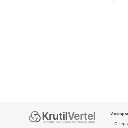
Информ
электронные книги по ремонту авто
О серв