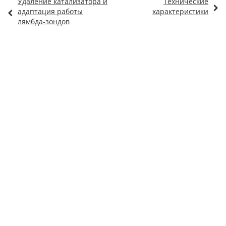
Удаление катализатора и
Технические
адаптация работы
характеристики
лямбда-зондов