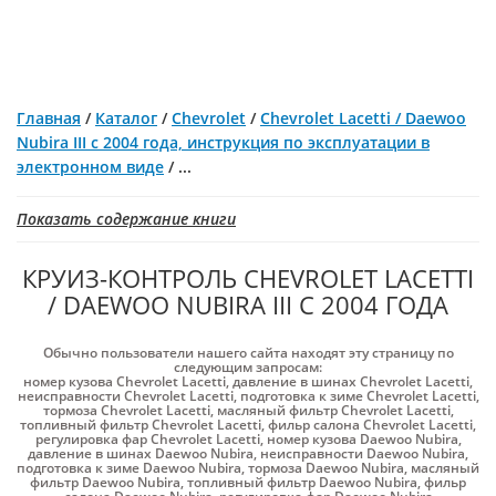
Главная
/
Каталог
/
Chevrolet
/
Chevrolet Lacetti / Daewoo
Nubira III с 2004 года, инструкция по эксплуатации в
электронном виде
/
...
Показать содержание книги
КРУИЗ-КОНТРОЛЬ CHEVROLET LACETTI
/ DAEWOO NUBIRA III С 2004 ГОДА
Обычно пользователи нашего сайта находят эту страницу по
следующим запросам:
номер кузова Chevrolet Lacetti
,
давление в шинах Chevrolet Lacetti
,
неисправности Chevrolet Lacetti
,
подготовка к зиме Chevrolet Lacetti
,
тормоза Chevrolet Lacetti
,
масляный фильтр Chevrolet Lacetti
,
топливный фильтр Chevrolet Lacetti
,
фильр салона Chevrolet Lacetti
,
регулировка фар Chevrolet Lacetti
,
номер кузова Daewoo Nubira
,
давление в шинах Daewoo Nubira
,
неисправности Daewoo Nubira
,
подготовка к зиме Daewoo Nubira
,
тормоза Daewoo Nubira
,
масляный
фильтр Daewoo Nubira
,
топливный фильтр Daewoo Nubira
,
фильр