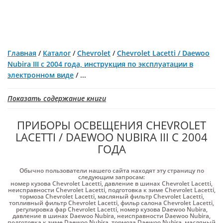
Главная
/
Каталог
/
Chevrolet
/
Chevrolet Lacetti / Daewoo
Nubira III с 2004 года, инструкция по эксплуатации в
электронном виде
/
...
Показать содержание книги
ПРИБОРЫ ОСВЕЩЕНИЯ CHEVROLET
LACETTI / DAEWOO NUBIRA III С 2004
ГОДА
Обычно пользователи нашего сайта находят эту страницу по
следующим запросам:
номер кузова Chevrolet Lacetti
,
давление в шинах Chevrolet Lacetti
,
неисправности Chevrolet Lacetti
,
подготовка к зиме Chevrolet Lacetti
,
тормоза Chevrolet Lacetti
,
масляный фильтр Chevrolet Lacetti
,
топливный фильтр Chevrolet Lacetti
,
фильр салона Chevrolet Lacetti
,
регулировка фар Chevrolet Lacetti
,
номер кузова Daewoo Nubira
,
давление в шинах Daewoo Nubira
,
неисправности Daewoo Nubira
,
подготовка к зиме Daewoo Nubira
,
тормоза Daewoo Nubira
,
масляный