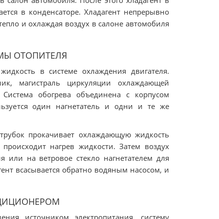
в салон автомобиля. После этого хладагент в
ется в конденсаторе. Хладагент непрерывно
епло и охлаждая воздух в салоне автомобиля
МЫ ОТОПИТЕЛЯ
 жидкость в системе охлаждения двигателя.
ик, магистраль циркуляции охлаждающей
. Система обогрева объединена с корпусом
льзуется один нагнетатель и одни и те же
атрубок прокачивает охлаждающую жидкость
 происходит нагрев жидкости. Затем воздух
я или на ветровое стекло нагнетателем для
гент всасывается обратно водяным насосом, и
НДИЦИОНЕРОМ
ения источником электропитания, систему