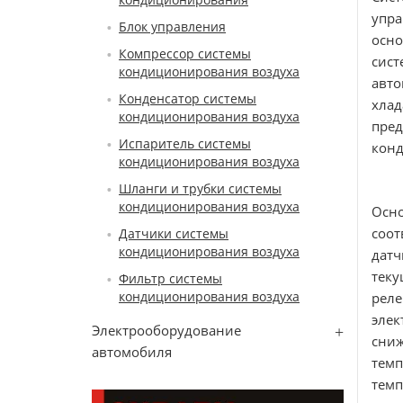
упра
Блок управления
осно
Компрессор системы
сис
кондиционирования воздуха
авт
Конденсатор системы
хлад
кондиционирования воздуха
пре
Испаритель системы
конд
кондиционирования воздуха
Шланги и трубки системы
кондиционирования воздуха
Осно
соот
Датчики системы
кондиционирования воздуха
датч
теку
Фильтр системы
кондиционирования воздуха
рел
элек
Электрооборудование
сниж
автомобиля
темп
темп