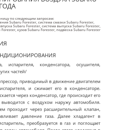
 ГОДА
аницу по следующим запросам:
ния Subaru Forester
,
система смазки Subaru Forester
,
впуска Subaru Forester
,
система выпуска Subaru Forester
,
 Forester
,
кузов Subaru Forester
,
подвеска Subaru Forester
ИЯ
ОНДИЦИОНИРОВАНИЯ
, испарителя, конденсатора, осушителя,
угих частей/
прессор, приводимый в движение двигателем
испарителя, и сжимает его в конденсаторе.
ается через конденсатор, где происходит его
 выводится с воздухом наружу автомобиля.
тем проходит через расширительный клапан,
ливает давление газа. Далее хладагент в
паритель, преобразуется в газ и поглощает