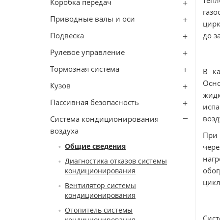
тепл
Коробка передач
газо
Приводные валы и оси
цирк
Подвеска
до з
Рулевое управление
Тормозная система
В ка
Осн
Кузов
жид
Пассивная безопасность
испа
возд
Система кондиционирования
воздуха
При
Общие сведения
чере
нагр
Диагностика отказов системы
обог
кондиционирования
цикл
Вентилятор системы
кондиционирования
Отопитель системы
Сис
кондиционирования