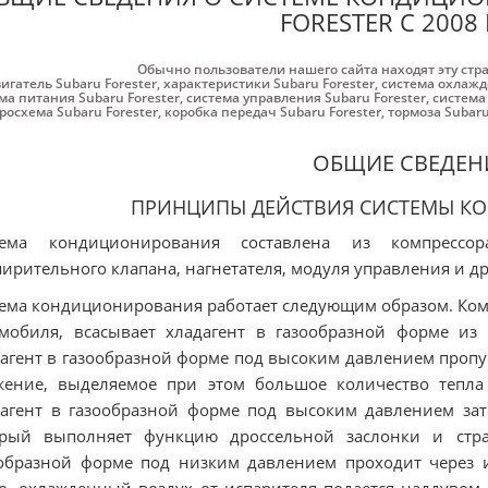
FORESTER С 2008
Обычно пользователи нашего сайта находят эту стр
игатель Subaru Forester
,
характеристики Subaru Forester
,
система охлажде
ма питания Subaru Forester
,
система управления Subaru Forester
,
система 
росхема Subaru Forester
,
коробка передач Subaru Forester
,
тормоза Subaru
ОБЩИЕ СВЕДЕН
ПРИНЦИПЫ ДЕЙСТВИЯ СИСТЕМЫ К
тема кондиционирования составлена из компрессора
ирительного клапана, нагнетателя, модуля управления и др
ема кондиционирования работает следующим образом. Ком
мобиля, всасывает хладагент в газообразной форме из 
агент в газообразной форме под высоким давлением пропуск
жение, выделяемое при этом большое количество тепла
агент в газообразной форме под высоким давлением за
орый выполняет функцию дроссельной заслонки и страв
образной форме под низким давлением проходит через ис