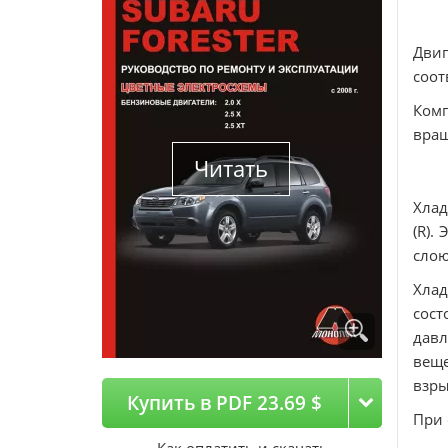
Дви
соот
Комп
вращ
Читать
Хлад
(R).
слою
Хлад
сост
давл
веще
взр
Купить в PDF 23.69 $
При 