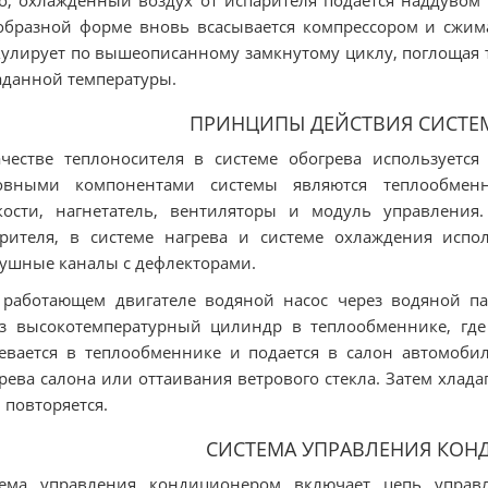
о, охлажденный воздух от испарителя подается наддувом 
образной форме вновь всасывается компрессором и сжима
улирует по вышеописанному замкнутому циклу, поглощая т
аданной температуры.
ПРИНЦИПЫ ДЕЙСТВИЯ СИСТЕ
честве теплоносителя в системе обогрева используется
овными компонентами системы являются теплообменн
кости, нагнетатель, вентиляторы и модуль управления
рителя, в системе нагрева и системе охлаждения испо
ушные каналы с дефлекторами.
 работающем двигателе водяной насос через водяной п
з высокотемпературный цилиндр в теплообменнике, где
евается в теплообменнике и подается в салон автомобил
рева салона или оттаивания ветрового стекла. Затем хлада
 повторяется.
СИСТЕМА УПРАВЛЕНИЯ КО
тема управления кондиционером включает цепь управл