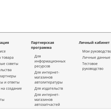
ация
Партнерская
Личный кабинет
программа
исе
Мои руководств
Для
 товара
Личные данные
информационных
ные советы
Тестовое
ресурсов
руководство
льства
Для интернет-
партнеры
магазинов
ы и ответы
автолитературы
 на создание
Для издательств
Для интернет-
кты
магазинов
автозапчастей