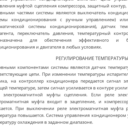
вления муфтой сцепления компрессора, защитный контур,
вными частями системы являются выключатель кондицио
темы кондиционирования с ручным управлением) или
оматической системы кондиционирования), датчик тем
агента, переключатель давления, температурный контр
дназначена для обеспечения эффективного и бе
иционирования и двигателя в любых условиях.
РЕГУЛИРОВАНИЕ ТЕМПЕРАТУР
вными компонентами системы являются датчик температ
ветствующие цепи. При изменении температуры испарител
ика, на контроллер кондиционера передается сигнал э
щей температуре, затем сигнал усиливается в контуре усил
е электромагнитной муфты сцепления. Если реле элек
тромагнитная муфта входит в зацепление, и компрессо
ается. При выключении реле электромагнитная муфта ра
ература повышается. Система управления кондиционером 
ературу охлаждения в заданном диапазоне.