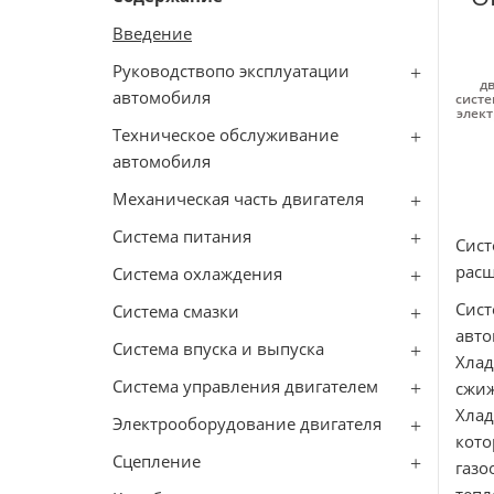
Введение
Руководствопо эксплуатации
дв
автомобиля
систе
элект
Техническое обслуживание
автомобиля
Механическая часть двигателя
Система питания
Сис
расш
Система охлаждения
Сист
Система смазки
авто
Система впуска и выпуска
Хлад
Система управления двигателем
сжи
Хлад
Электрооборудование двигателя
кот
Сцепление
газо