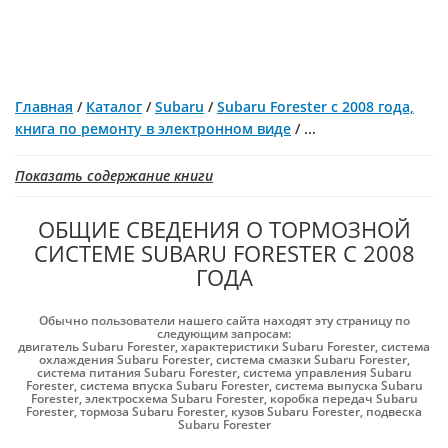
Главная
/
Каталог
/
Subaru
/
Subaru Forester с 2008 года,
книга по ремонту в электронном виде
/
...
Показать содержание книги
ОБЩИЕ СВЕДЕНИЯ О ТОРМОЗНОЙ
СИСТЕМЕ SUBARU FORESTER С 2008
ГОДА
Обычно пользователи нашего сайта находят эту страницу по
следующим запросам:
двигатель Subaru Forester
,
характеристики Subaru Forester
,
система
охлаждения Subaru Forester
,
система смазки Subaru Forester
,
система питания Subaru Forester
,
система управления Subaru
Forester
,
система впуска Subaru Forester
,
система выпуска Subaru
Forester
,
электросхема Subaru Forester
,
коробка передач Subaru
Forester
,
тормоза Subaru Forester
,
кузов Subaru Forester
,
подвеска
Subaru Forester