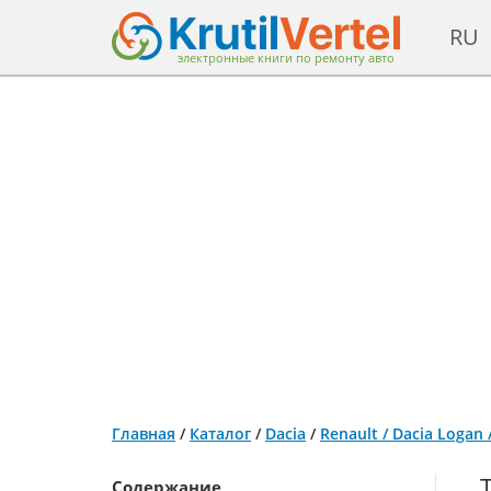
RU
электронные книги по ремонту авто
Главная
/
Каталог
/
Dacia
/
Renault / Dacia Logan
Содержание