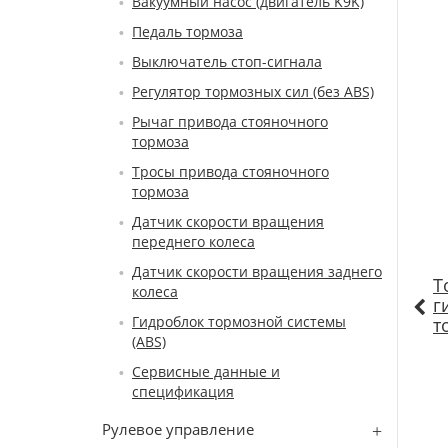
Вакуумный насос (двигатель K9K)
Педаль тормоза
Выключатель стоп-сигнала
Регулятор тормозных сил (без ABS)
Рычаг привода стояночного
тормоза
Тросы привода стояночного
тормоза
Датчик скорости вращения
переднего колеса
Датчик скорости вращения заднего
Т
колеса
г
Гидроблок тормозной системы
т
(ABS)
Сервисные данные и
спецификация
Рулевое управление