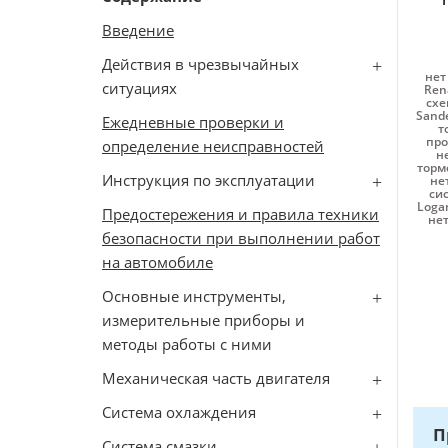
Введение
Действия в чрезвычайных
нет
ситуациях
Ren
схе
Sand
Ежедневные проверки и
т
про
определение неисправностей
н
торм
Инструкция по эксплуатации
не
си
Loga
Предостережения и правила техники
нет
безопасности при выполнении работ
на автомобиле
Основные инструменты,
измерительные приборы и
методы работы с ними
Механическая часть двигателя
Система охлаждения
П
Система смазки