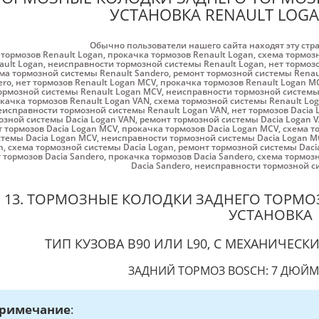
УСТАНОВКА RENAULT LOGA
Обычно пользователи нашего сайта находят эту стр
 тормозов Renault Logan
,
прокачка тормозов Renault Logan
,
схема тормоз
ault Logan
,
неисправности тормозной системы Renault Logan
,
нет тормозо
ма тормозной системы Renault Sandero
,
ремонт тормозной системы Renau
ero
,
нет тормозов Renault Logan MCV
,
прокачка тормозов Renault Logan M
ормозной системы Renault Logan MCV
,
неисправности тормозной системы
качка тормозов Renault Logan VAN
,
схема тормозной системы Renault Lo
еисправности тормозной системы Renault Logan VAN
,
нет тормозов Dacia 
озной системы Dacia Logan VAN
,
ремонт тормозной системы Dacia Logan 
т тормозов Dacia Logan MCV
,
прокачка тормозов Dacia Logan MCV
,
схема т
стемы Dacia Logan MCV
,
неисправности тормозной системы Dacia Logan M
n
,
схема тормозной системы Dacia Logan
,
ремонт тормозной системы Daci
 тормозов Dacia Sandero
,
прокачка тормозов Dacia Sandero
,
схема тормозн
Dacia Sandero
,
неисправности тормозной си
13. ТОРМОЗНЫЕ КОЛОДКИ ЗАДНЕГО ТОРМО
УСТАНОВКА
ТИП КУЗОВА B90 ИЛИ L90, С МЕХАНИЧЕС
ЗАДНИЙ ТОРМОЗ BOSCH: 7 ДЮЙ
римечание
: