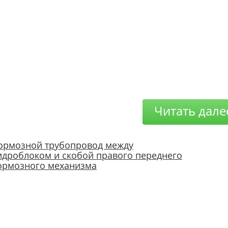
Читать дале
ормозной трубопровод между
идроблоком и скобой правого переднего
ормозного механизма