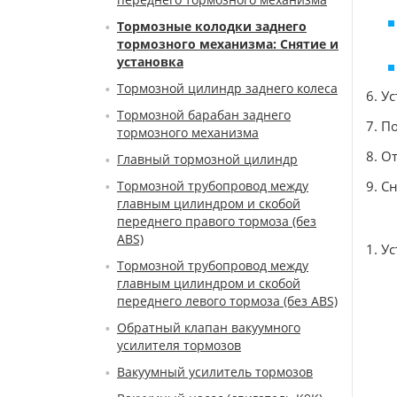
Тормозные колодки заднего
тормозного механизма: Снятие и
установка
Тормозной цилиндр заднего колеса
6. У
Тормозной барабан заднего
7. П
тормозного механизма
8. О
Главный тормозной цилиндр
Тормозной трубопровод между
9. Сн
главным цилиндром и скобой
переднего правого тормоза (без
ABS)
1. У
Тормозной трубопровод между
главным цилиндром и скобой
переднего левого тормоза (без ABS)
Обратный клапан вакуумного
усилителя тормозов
Вакуумный усилитель тормозов