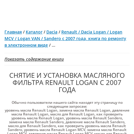
Главная
/
Каталог
/
Dacia
/
Renault / Dacia Logan / Logan
MCV / Logan VAN / Sandero с 2007 года, книга по ремонту
в электронном виде
/
...
Показать содержание книги
СНЯТИЕ И УСТАНОВКА МАСЛЯНОГО
ФИЛЬТРА RENAULT LOGAN С 2007
ГОДА
Обычно пользователи нашего сайта находят эту страницу по
следующим запросам:
уровень масла Renault Logan
,
замена масла Renault Logan
,
давление
масла Renault Logan
,
масло для Renault Logan
,
как проверить
уровень масла Renault Logan
,
уровень масла Renault Sandero
,
замена масла Renault Sandero
,
давление масла Renault Sandero
,
масло для Renault Sandero
,
как проверить уровень масла Renault
Sandero
,
уровень масла Renault Logan MCV
,
замена масла Renault
Logan MCV
,
давление масла Renault Logan MCV
,
масло для Renault