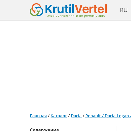
RU
электронные книги по ремонту авто
Главная
/
Каталог
/
Dacia
/
Renault / Dacia Logan
Содержание