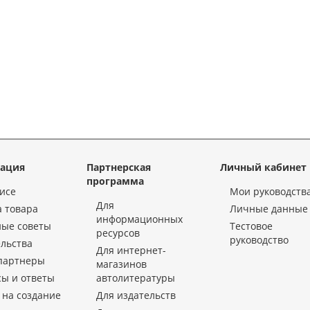
ация
Партнерская
Личный кабинет
программа
исе
Мои руководств
Для
 товара
Личные данные
информационных
ные советы
Тестовое
ресурсов
руководство
льства
Для интернет-
партнеры
магазинов
ы и ответы
автолитературы
 на создание
Для издательств