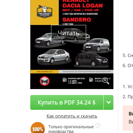
Читать
5. С
6. О
1. У
2. П
Купить в PDF 34.24 $
В
Как оплатить и скачать
В
Только оригинальные
руководства