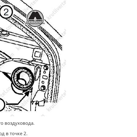
го воздуховода.
 в точке 2.