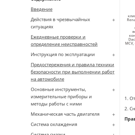
Введение
кли
Действия в чрезвычайных
Rena
ситуациях
в
кон
Ежедневные проверки и
Dac
MCV
,
определение неисправностей
Инструкция по эксплуатации
Предостережения и правила техники
безопасности при выполнении работ
на автомобиле
Основные инструменты,
измерительные приборы и
1. О
методы работы с ними
2. С
Механическая часть двигателя
Пра
Система охлаждения
Система смазки