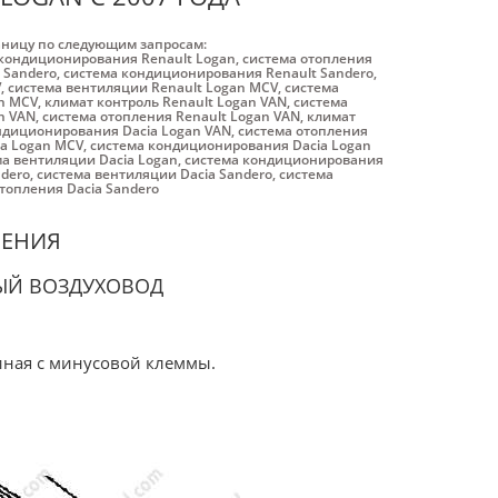
аницу по следующим запросам:
кондиционирования Renault Logan
,
система отопления
 Sandero
,
система кондиционирования Renault Sandero
,
V
,
система вентиляции Renault Logan MCV
,
система
an MCV
,
климат контроль Renault Logan VAN
,
система
n VAN
,
система отопления Renault Logan VAN
,
климат
ндиционирования Dacia Logan VAN
,
система отопления
ia Logan MCV
,
система кондиционирования Dacia Logan
а вентиляции Dacia Logan
,
система кондиционирования
ndero
,
система вентиляции Dacia Sandero
,
система
топления Dacia Sandero
ЛЕНИЯ
ЫЙ ВОЗДУХОВОД
иная с минусовой клеммы.