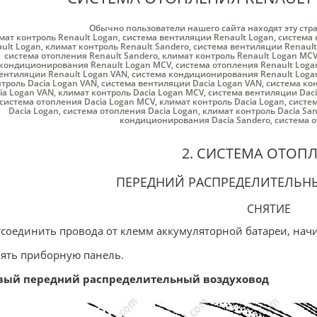
Обычно пользователи нашего сайта находят эту стр
мат контроль Renault Logan
,
система вентиляции Renault Logan
,
система 
ult Logan
,
климат контроль Renault Sandero
,
система вентиляции Renault
система отопления Renault Sandero
,
климат контроль Renault Logan MC
кондиционирования Renault Logan MCV
,
система отопления Renault Log
ентиляции Renault Logan VAN
,
система кондиционирования Renault Loga
троль Dacia Logan VAN
,
система вентиляции Dacia Logan VAN
,
система ко
ia Logan VAN
,
климат контроль Dacia Logan MCV
,
система вентиляции Dac
система отопления Dacia Logan MCV
,
климат контроль Dacia Logan
,
систем
Dacia Logan
,
система отопления Dacia Logan
,
климат контроль Dacia Sa
кондиционирования Dacia Sandero
,
система о
2. СИСТЕМА ОТОП
ПЕРЕДНИЙ РАСПРЕДЕЛИТЕЛЬН
СНЯТИЕ
тсоединить провода от клемм аккумуляторной батареи, нач
нять приборную панель.
вый передний распределительный воздуховод