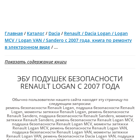
Главная
/
Каталог
/
Dacia
/
Renault / Dacia Logan / Logan
MCV / Logan VAN / Sandero с 2007 года, книга по ремонту
в электронном виде
/
...
Показать содержание книги
ЭБУ ПОДУШЕК БЕЗОПАСНОСТИ
RENAULT LOGAN С 2007 ГОДА
Обычно пользователи нашего сайта находят эту страницу по
следующим запросам:
ремень безопасности Renault Logan
,
подушка безопасности Renault
Logan
,
моменты затяжки Renault Logan
,
ремень безопасности
Renault Sandero
,
подушка безопасности Renault Sandero
,
моменты
затяжки Renault Sandero
,
ремень безопасности Renault Logan MCV
,
подушка безопасности Renault Logan MCV
,
моменты затяжки
Renault Logan MCV
,
ремень безопасности Renault Logan VAN
,
подушка безопасности Renault Logan VAN
,
моменты затяжки
Renault Logan VAN
,
ремень безопасности Dacia Logan VAN
,
подушка