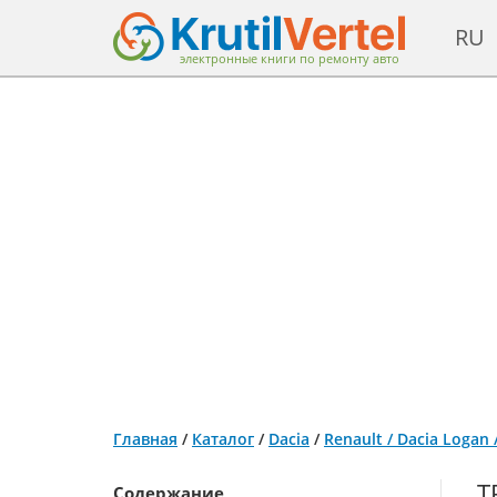
RU
электронные книги по ремонту авто
Главная
/
Каталог
/
Dacia
/
Renault / Dacia Logan
Т
Содержание