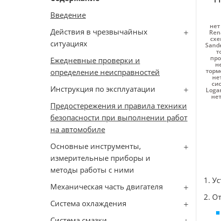
Введение
нет
Действия в чрезвычайных
Ren
схе
ситуациях
Sand
т
про
Ежедневные проверки и
н
торм
определение неисправностей
не
си
Инструкция по эксплуатации
Loga
нет
Предостережения и правила техники
безопасности при выполнении работ
на автомобиле
Основные инструменты,
измерительные приборы и
методы работы с ними
1. У
Механическая часть двигателя
2. О
Система охлаждения
Система смазки