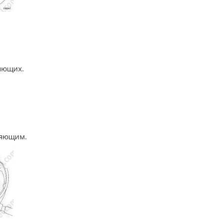
яющих.
ляющим.