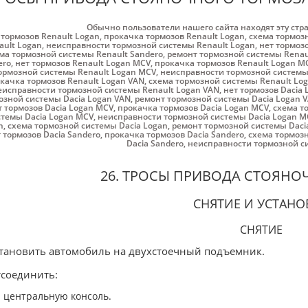
Обычно пользователи нашего сайта находят эту стр
 тормозов Renault Logan
,
прокачка тормозов Renault Logan
,
схема тормоз
ault Logan
,
неисправности тормозной системы Renault Logan
,
нет тормозо
ма тормозной системы Renault Sandero
,
ремонт тормозной системы Renau
ero
,
нет тормозов Renault Logan MCV
,
прокачка тормозов Renault Logan M
ормозной системы Renault Logan MCV
,
неисправности тормозной системы
качка тормозов Renault Logan VAN
,
схема тормозной системы Renault Lo
еисправности тормозной системы Renault Logan VAN
,
нет тормозов Dacia 
озной системы Dacia Logan VAN
,
ремонт тормозной системы Dacia Logan 
т тормозов Dacia Logan MCV
,
прокачка тормозов Dacia Logan MCV
,
схема т
стемы Dacia Logan MCV
,
неисправности тормозной системы Dacia Logan M
n
,
схема тормозной системы Dacia Logan
,
ремонт тормозной системы Daci
 тормозов Dacia Sandero
,
прокачка тормозов Dacia Sandero
,
схема тормозн
Dacia Sandero
,
неисправности тормозной си
26. ТРОСЫ ПРИВОДА СТОЯН
СНЯТИЕ И УСТАНО
СНЯТИЕ
становить автомобиль на двухстоечный подъемник.
тсоединить:
центральную консоль.