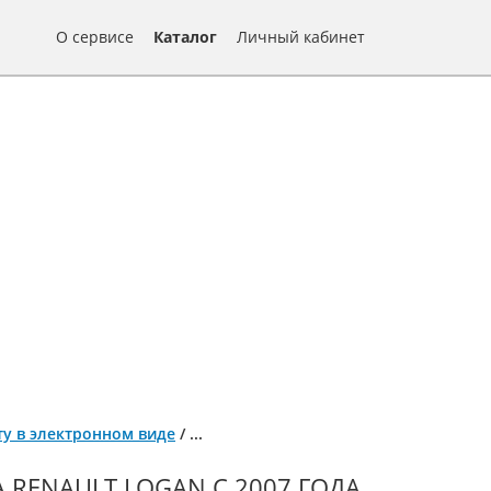
О сервисе
Каталог
Личный кабинет
нту в электронном виде
/
...
RENAULT LOGAN С 2007 ГОДА