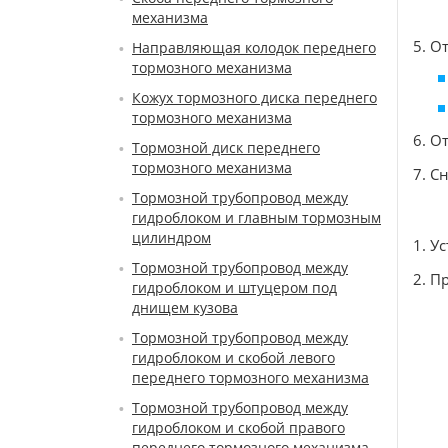
механизма
5. О
Направляющая колодок переднего
тормозного механизма
Кожух тормозного диска переднего
тормозного механизма
6. О
Тормозной диск переднего
тормозного механизма
7. С
Тормозной трубопровод между
гидроблоком и главным тормозным
цилиндром
1. У
Тормозной трубопровод между
2. П
гидроблоком и штуцером под
днищем кузова
Тормозной трубопровод между
гидроблоком и скобой левого
переднего тормозного механизма
Тормозной трубопровод между
гидроблоком и скобой правого
переднего тормозного механизма