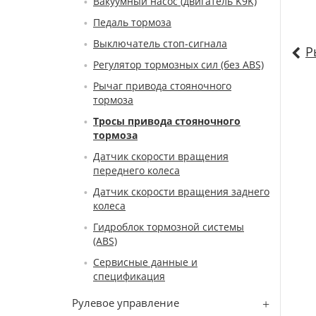
Вакуумный насос (двигатель K9K)
Педаль тормоза
Выключатель стоп-сигнала
Р
Регулятор тормозных сил (без ABS)
Рычаг привода стояночного
тормоза
Тросы привода стояночного
тормоза
Датчик скорости вращения
переднего колеса
Датчик скорости вращения заднего
колеса
Гидроблок тормозной системы
(ABS)
Сервисные данные и
спецификация
Рулевое управление