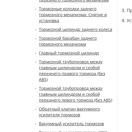
Тормозные колодки заднего
3. П
тормозного механизма: Снятие и
4. У
установка
Тормозной цилиндр заднего колеса
Тормозной барабан заднего
тормозного механизма
Главный тормозной цилиндр
Тормозной трубопровод между
главным цилиндром и скобой
переднего правого тормоза (без
ABS)
Тормозной трубопровод между
главным цилиндром и скобой
переднего левого тормоза (без ABS)
Обратный клапан вакуумного
усилителя тормозов
Вакуумный усилитель тормозов