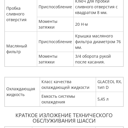
Ключ для пробки
Приспособление
сливного отверстия с
Пробка
квадратом 8 мм.
сливного
отверстия
Моменты
20 Н·м
затяжки
Крышка масляного
Приспособление
фильтра диаметром 76
Масляный
мм.
фильтр
Моменты
3/4 оборота рукой
затяжки
после касания.
Класс качества
GLACEOL RX,
охлаждающей жидкости
тип D
Охлаждающая
жидкость
Емкость системы
5,45 л
охлаждения
КРАТКОЕ ИЗЛОЖЕНИЕ ТЕХНИЧЕСКОГО
ОБСЛУЖИВАНИЯ ШАССИ