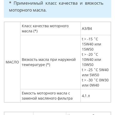
* Применимый класс качества и вязкость
моторного масла.
Класс качества моторного
A3/B4
масла (*)
t > -15 ˚C
15W40 или
15W50
t > -20 ˚C
Вязкость масла при наружной
10W40 или
МАСЛО
температуре (*)
10W50
t > -25 ˚C 5W40
или 5W50
t > -30 ˚C 0W30
или 0W40
Емкость моторного масла с
4,1 л
заменой масляного фильтра