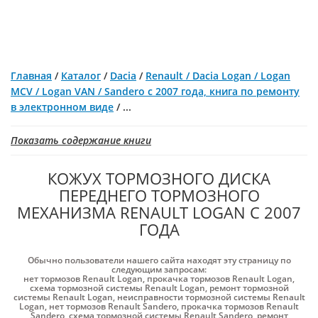
Главная
/
Каталог
/
Dacia
/
Renault / Dacia Logan / Logan
MCV / Logan VAN / Sandero с 2007 года, книга по ремонту
в электронном виде
/
...
Показать содержание книги
КОЖУХ ТОРМОЗНОГО ДИСКА
ПЕРЕДНЕГО ТОРМОЗНОГО
МЕХАНИЗМА RENAULT LOGAN С 2007
ГОДА
Обычно пользователи нашего сайта находят эту страницу по
следующим запросам:
нет тормозов Renault Logan
,
прокачка тормозов Renault Logan
,
схема тормозной системы Renault Logan
,
ремонт тормозной
системы Renault Logan
,
неисправности тормозной системы Renault
Logan
,
нет тормозов Renault Sandero
,
прокачка тормозов Renault
Sandero
,
схема тормозной системы Renault Sandero
,
ремонт