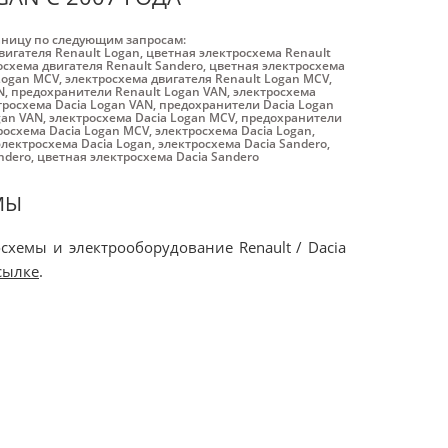
аницу по следующим запросам:
вигателя Renault Logan
,
цветная электросхема Renault
осхема двигателя Renault Sandero
,
цветная электросхема
Logan MCV
,
электросхема двигателя Renault Logan MCV
,
N
,
предохранители Renault Logan VAN
,
электросхема
тросхема Dacia Logan VAN
,
предохранители Dacia Logan
gan VAN
,
электросхема Dacia Logan MCV
,
предохранители
росхема Dacia Logan MCV
,
электросхема Dacia Logan
,
электросхема Dacia Logan
,
электросхема Dacia Sandero
,
ndero
,
цветная электросхема Dacia Sandero
МЫ
схемы и электрооборудование Renault / Dacia
сылке
.