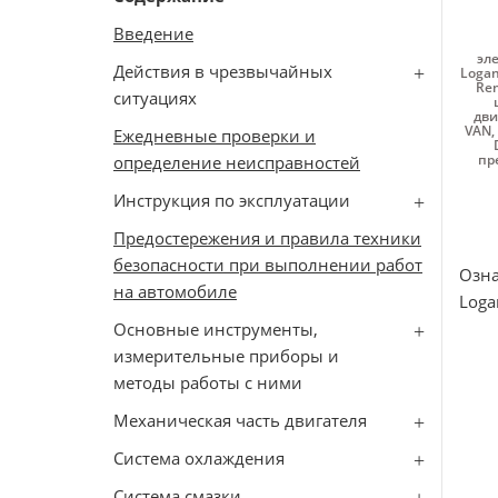
Введение
эл
Действия в чрезвычайных
Loga
Ren
ситуациях
дви
VAN
,
Ежедневные проверки и
пр
определение неисправностей
Инструкция по эксплуатации
Предостережения и правила техники
безопасности при выполнении работ
Озна
на автомобиле
Loga
Основные инструменты,
измерительные приборы и
методы работы с ними
Механическая часть двигателя
Система охлаждения
Система смазки