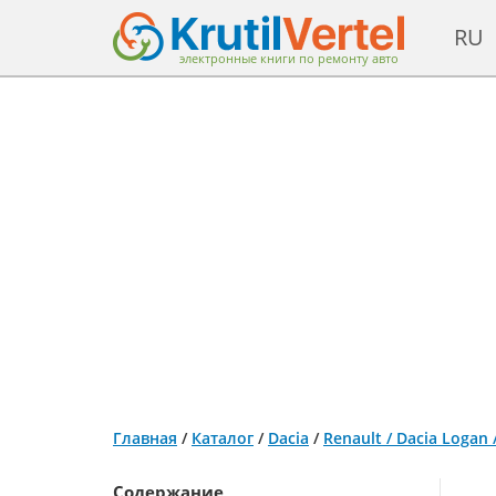
RU
электронные книги по ремонту авто
Главная
/
Каталог
/
Dacia
/
Renault / Dacia Logan
Содержание