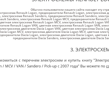
Обычно пользователи нашего сайта находят эту стр
ектросхема Renault Logan
,
предохранители Renault Logan
,
электросхема д
n
,
электросхема Renault Sandero
,
предохранители Renault Sandero
,
электр
ault Sandero
,
электросхема Renault Logan MCV
,
предохранители Renault 
цветная электросхема Renault Logan MCV
,
электросхема Renault Logan VA
гателя Renault Logan VAN
,
цветная электросхема Renault Logan VAN
,
элек
электросхема двигателя Dacia Logan VAN
,
цветная электросхема Dacia Lo
Dacia Logan MCV
,
электросхема двигателя Dacia Logan MCV
,
цветная элект
едохранители Dacia Logan
,
электросхема двигателя Dacia Logan
,
цветная 
предохранители Dacia Sandero
,
электросхема двигателя Dacia Sa
3. ЭЛЕКТРОСХЕ
комиться с перечнем электросхем и купить книгу "Электро
n / MCV / VAN / Sandero / Pick-up с 2007 года" Вы можете по
с