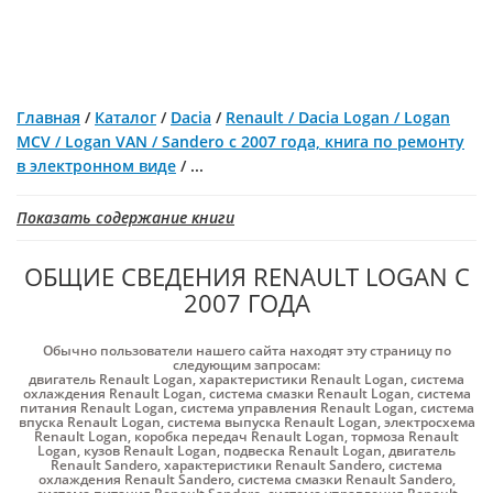
Главная
/
Каталог
/
Dacia
/
Renault / Dacia Logan / Logan
MCV / Logan VAN / Sandero с 2007 года, книга по ремонту
в электронном виде
/
...
Показать содержание книги
ОБЩИЕ СВЕДЕНИЯ RENAULT LOGAN С
2007 ГОДА
Обычно пользователи нашего сайта находят эту страницу по
следующим запросам:
двигатель Renault Logan
,
характеристики Renault Logan
,
система
охлаждения Renault Logan
,
система смазки Renault Logan
,
система
питания Renault Logan
,
система управления Renault Logan
,
система
впуска Renault Logan
,
система выпуска Renault Logan
,
электросхема
Renault Logan
,
коробка передач Renault Logan
,
тормоза Renault
Logan
,
кузов Renault Logan
,
подвеска Renault Logan
,
двигатель
Renault Sandero
,
характеристики Renault Sandero
,
система
охлаждения Renault Sandero
,
система смазки Renault Sandero
,