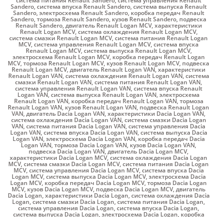
система питания Renault Sandero
,
система управления Renault
Sandero
,
система впуска Renault Sandero
,
система выпуска Renault
Sandero
,
электросхема Renault Sandero
,
коробка передач Renault
Sandero
,
тормоза Renault Sandero
,
кузов Renault Sandero
,
подвеска
Renault Sandero
,
двигатель Renault Logan MCV
,
характеристики
Renault Logan MCV
,
система охлаждения Renault Logan MCV
,
система смазки Renault Logan MCV
,
система питания Renault Logan
MCV
,
система управления Renault Logan MCV
,
система впуска
Renault Logan MCV
,
система выпуска Renault Logan MCV
,
электросхема Renault Logan MCV
,
коробка передач Renault Logan
MCV
,
тормоза Renault Logan MCV
,
кузов Renault Logan MCV
,
подвеска
Renault Logan MCV
,
двигатель Renault Logan VAN
,
характеристики
Renault Logan VAN
,
система охлаждения Renault Logan VAN
,
система
смазки Renault Logan VAN
,
система питания Renault Logan VAN
,
система управления Renault Logan VAN
,
система впуска Renault
Logan VAN
,
система выпуска Renault Logan VAN
,
электросхема
Renault Logan VAN
,
коробка передач Renault Logan VAN
,
тормоза
Renault Logan VAN
,
кузов Renault Logan VAN
,
подвеска Renault Logan
VAN
,
двигатель Dacia Logan VAN
,
характеристики Dacia Logan VAN
,
система охлаждения Dacia Logan VAN
,
система смазки Dacia Logan
VAN
,
система питания Dacia Logan VAN
,
система управления Dacia
Logan VAN
,
система впуска Dacia Logan VAN
,
система выпуска Dacia
Logan VAN
,
электросхема Dacia Logan VAN
,
коробка передач Dacia
Logan VAN
,
тормоза Dacia Logan VAN
,
кузов Dacia Logan VAN
,
подвеска Dacia Logan VAN
,
двигатель Dacia Logan MCV
,
характеристики Dacia Logan MCV
,
система охлаждения Dacia Logan
MCV
,
система смазки Dacia Logan MCV
,
система питания Dacia Logan
MCV
,
система управления Dacia Logan MCV
,
система впуска Dacia
Logan MCV
,
система выпуска Dacia Logan MCV
,
электросхема Dacia
Logan MCV
,
коробка передач Dacia Logan MCV
,
тормоза Dacia Logan
MCV
,
кузов Dacia Logan MCV
,
подвеска Dacia Logan MCV
,
двигатель
Dacia Logan
,
характеристики Dacia Logan
,
система охлаждения Dacia
Logan
,
система смазки Dacia Logan
,
система питания Dacia Logan
,
система управления Dacia Logan
,
система впуска Dacia Logan
,
система выпуска Dacia Logan
,
электросхема Dacia Logan
,
коробка