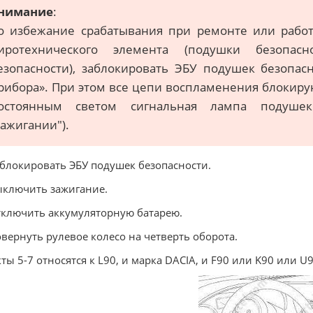
нимание
:
о избежание срабатывания при ремонте или работ
иротехнического элемента (подушки безопас
езопасности), заблокировать ЭБУ подушек безопас
рибора». При этом все цепи воспламенения блокирую
остоянным светом сигнальная лампа подушек
зажигании").
аблокировать ЭБУ подушек безопасности.
ыключить зажигание.
тключить аккумуляторную батарею.
овернуть рулевое колесо на четверть оборота.
ты 5-7 относятся к L90, и марка DACIA, и F90 или K90 или U9