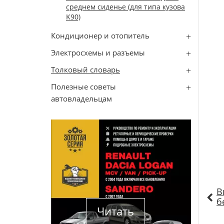
среднем сиденье (для типа кузова
K90)
Кондиционер и отопитель
Электросхемы и разъемы
Толковый словарь
Полезные советы
автовладельцам
В
б
Читать