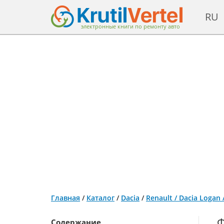
RU
электронные книги по ремонту авто
Главная
/
Каталог
/
Dacia
/
Renault / Dacia Logan
Ф
Содержание