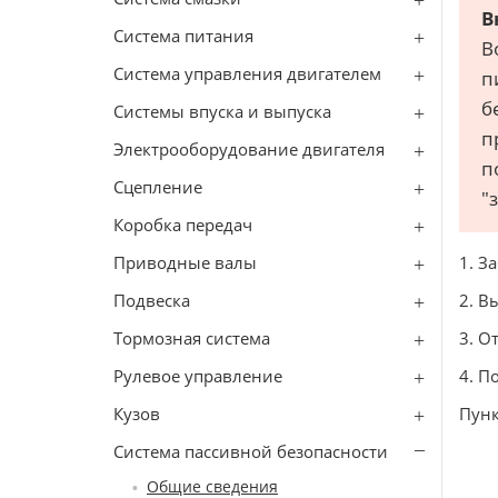
В
Система питания
В
Система управления двигателем
п
б
Системы впуска и выпуска
п
Электрооборудование двигателя
п
Сцепление
"
Коробка передач
Приводные валы
1. З
Подвеска
2. В
Тормозная система
3. О
Рулевое управление
4. П
Кузов
Пунк
Система пассивной безопасности
Общие сведения