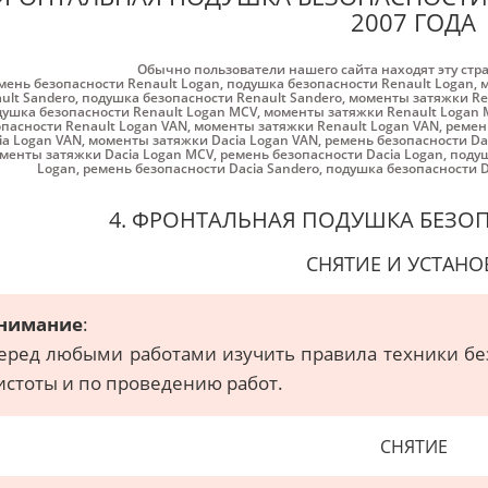
2007 ГОДА
Обычно пользователи нашего сайта находят эту стр
мень безопасности Renault Logan
,
подушка безопасности Renault Logan
,
м
ult Sandero
,
подушка безопасности Renault Sandero
,
моменты затяжки Re
ушка безопасности Renault Logan MCV
,
моменты затяжки Renault Logan 
пасности Renault Logan VAN
,
моменты затяжки Renault Logan VAN
,
ремен
ia Logan VAN
,
моменты затяжки Dacia Logan VAN
,
ремень безопасности Da
менты затяжки Dacia Logan MCV
,
ремень безопасности Dacia Logan
,
подуш
Logan
,
ремень безопасности Dacia Sandero
,
подушка безопасности D
4. ФРОНТАЛЬНАЯ ПОДУШКА БЕЗО
СНЯТИЕ И УСТАНО
нимание
:
еред любыми работами изучить правила техники бе
истоты и по проведению работ.
СНЯТИЕ