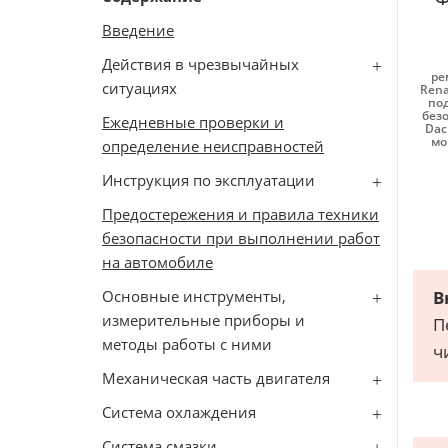
Введение
Действия в чрезвычайных
ре
ситуациях
Rena
под
безо
Ежедневные проверки и
Dac
мо
определение неисправностей
Инструкция по эксплуатации
Предостережения и правила техники
безопасности при выполнении работ
на автомобиле
Основные инструменты,
В
измерительные приборы и
П
методы работы с ними
ч
Механическая часть двигателя
Система охлаждения
Система смазки