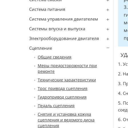
3
Система питания
г
Система управления двигателем
м
Системы впуска и выпуска
м
п
Электрооборудование двигателя
Сцепление
УД
Общие сведения
1. У
Меры предосторожности при
ремонте
2. Н
Технические характеристики
3. П
Трос привода сцепления
4. С
Гидропривод сцепления
5. П
Педаль сцепления
соед
Снятие и установка кожуха
6. О
сцепления и ведомого диска
сцепления