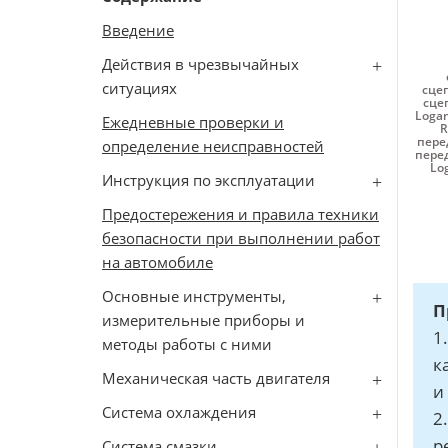
Введение
Действия в чрезвычайных
ситуациях
сце
сце
Loga
Ежедневные проверки и
R
пере
определение неисправностей
перед
Lo
Инструкция по эксплуатации
Предостережения и правила техники
безопасности при выполнении работ
на автомобиле
Основные инструменты,
П
измерительные приборы и
1
методы работы с ними
к
Механическая часть двигателя
и 
Система охлаждения
2
р
Система смазки