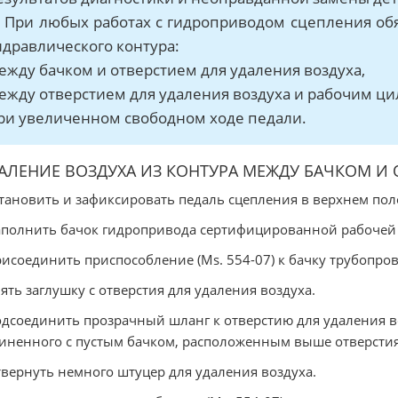
. При любых работах с гидроприводом сцепления обя
идравлического контура:
ежду бачком и отверстием для удаления воздуха,
ежду отверстием для удаления воздуха и рабочим ц
ри увеличенном свободном ходе педали.
АЛЕНИЕ ВОЗДУХА ИЗ КОНТУРА МЕЖДУ БАЧКОМ И 
становить и зафиксировать педаль сцепления в верхнем по
аполнить бачок гидропривода сертифицированной рабочей
рисоединить приспособление (Ms. 554-07) к бачку трубопров
нять заглушку с отверстия для удаления воздуха.
одсоединить прозрачный шланг к отверстию для удаления 
иненного с пустым бачком, расположенным выше отверстия
твернуть немного штуцер для удаления воздуха.