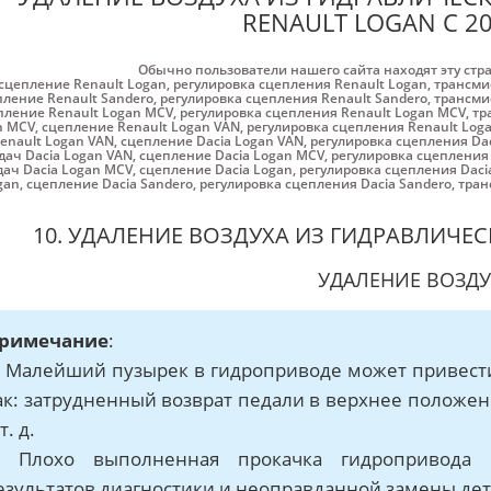
RENAULT LOGAN С 2
Обычно пользователи нашего сайта находят эту стр
сцепление Renault Logan
,
регулировка сцепления Renault Logan
,
трансми
пление Renault Sandero
,
регулировка сцепления Renault Sandero
,
трансми
пление Renault Logan MCV
,
регулировка сцепления Renault Logan MCV
,
тр
n MCV
,
сцепление Renault Logan VAN
,
регулировка сцепления Renault Log
enault Logan VAN
,
сцепление Dacia Logan VAN
,
регулировка сцепления Da
дач Dacia Logan VAN
,
сцепление Dacia Logan MCV
,
регулировка сцепления
ач Dacia Logan MCV
,
сцепление Dacia Logan
,
регулировка сцепления Daci
gan
,
сцепление Dacia Sandero
,
регулировка сцепления Dacia Sandero
,
тран
10. УДАЛЕНИЕ ВОЗДУХА ИЗ ГИДРАВЛИЧЕ
УДАЛЕНИЕ ВОЗДУ
римечание
:
. Малейший пузырек в гидроприводе может привест
ак: затрудненный возврат педали в верхнее положе
т. д.
. Плохо выполненная прокачка гидропривода
езультатов диагностики и неоправданной замены дет