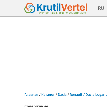
RU
электронные книги по ремонту авто
Главная
/
Каталог
/
Dacia
/
Renault / Dacia Logan
Содержание