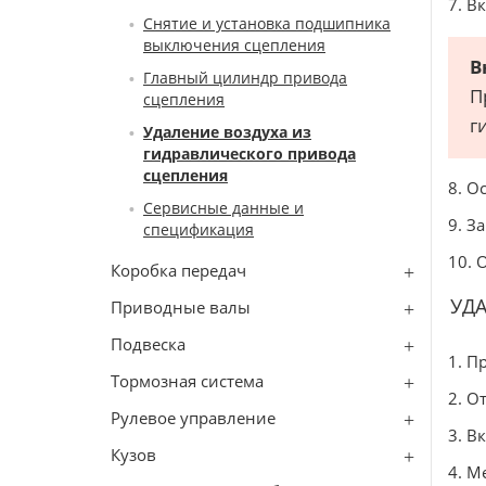
7. В
Снятие и установка подшипника
выключения сцепления
В
Главный цилиндр привода
П
сцепления
г
Удаление воздуха из
гидравлического привода
сцепления
8. О
Сервисные данные и
9. З
спецификация
10. 
Коробка передач
УДА
Приводные валы
Подвеска
1. П
Тормозная система
2. О
Рулевое управление
3. В
Кузов
4. М