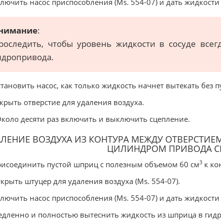
ключить насос приспособления (Ms. 554-07) и дать жидкости 
нимание
:
роследить, чтобы уровень жидкости в сосуде все
идропривода.
становить насос, как только жидкость начнет вытекать без 
акрыть отверстие для удаления воздуха.
Около десяти раз включить и выключить сцепление.
ЛЕНИЕ ВОЗДУХА ИЗ КОНТУРА МЕЖДУ ОТВЕРСТИЕ
ЦИЛИНДРОМ ПРИВОДА С
3
рисоединить пустой шприц с полезным объемом 60 см
к ко
ткрыть штуцер для удаления воздуха (Ms. 554-07).
ключить насос приспособления (Ms. 554-07) и дать жидкост
едленно и полностью вытеснить жидкость из шприца в гид