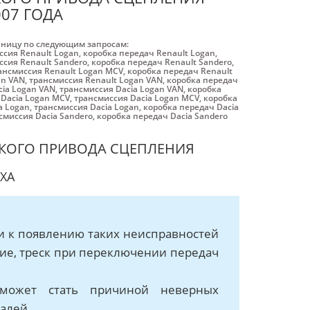
007 ГОДА
аницу по следующим запросам:
ссия Renault Logan
,
коробка передач Renault Logan
,
ссия Renault Sandero
,
коробка передач Renault Sandero
,
ансмиссия Renault Logan MCV
,
коробка передач Renault
an VAN
,
трансмиссия Renault Logan VAN
,
коробка передач
cia Logan VAN
,
трансмиссия Dacia Logan VAN
,
коробка
 Dacia Logan MCV
,
трансмиссия Dacia Logan MCV
,
коробка
a Logan
,
трансмиссия Dacia Logan
,
коробка передач Dacia
смиссия Dacia Sandero
,
коробка передач Dacia Sandero
СКОГО ПРИВОДА СЦЕПЛЕНИЯ
ХА
и к появлению таких неисправностей
ние, треск при переключении передач
 может стать причиной неверных
алей.