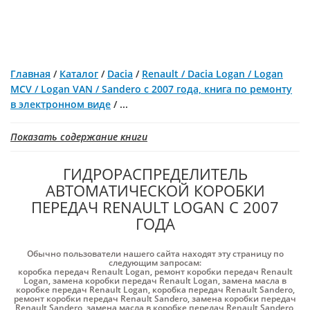
Главная
/
Каталог
/
Dacia
/
Renault / Dacia Logan / Logan
MCV / Logan VAN / Sandero с 2007 года, книга по ремонту
в электронном виде
/
...
Показать содержание книги
ГИДРОРАСПРЕДЕЛИТЕЛЬ
АВТОМАТИЧЕСКОЙ КОРОБКИ
ПЕРЕДАЧ RENAULT LOGAN С 2007
ГОДА
Обычно пользователи нашего сайта находят эту страницу по
следующим запросам:
коробка передач Renault Logan
,
ремонт коробки передач Renault
Logan
,
замена коробки передач Renault Logan
,
замена масла в
коробке передач Renault Logan
,
коробка передач Renault Sandero
,
ремонт коробки передач Renault Sandero
,
замена коробки передач
Renault Sandero
,
замена масла в коробке передач Renault Sandero
,