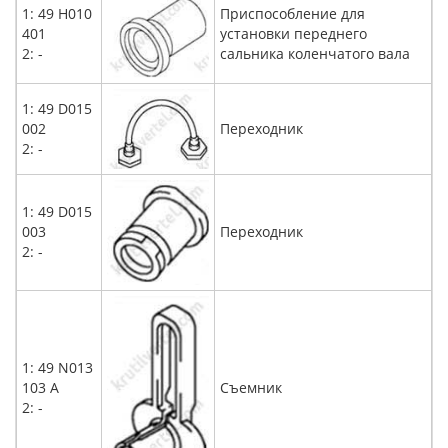
1: 49 Н010
Приспособление для
401
установки переднего
2: -
сальника коленчатого вала
1: 49 D015
002
Переходник
2: -
1: 49 D015
003
Переходник
2: -
1: 49 N013
103 A
Съемник
2: -