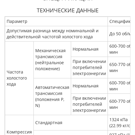
ТЕХНИЧЕСКИЕ ДАННЫЕ
Параметр
Специфика
Допустимая разница между номинальной и
До 50 об/ми
действительной частотой холостого хода
600-700 об/
Нормальная
Механическая
мин
трансмиссия
При включении
(нейтральное
650-770 об/
потребителей
положение)
мин
Частота
электроэнергии
холостого
600-700 об/
хода
Нормальная
Автоматическая
мин
трансмиссия
При включении
(положения P,
600-770 об/
потребителей
N)
мин
электроэнергии
1324 кПа
Стандартная
(22.99 кг/см²
Компрессия
927 кПа (18.