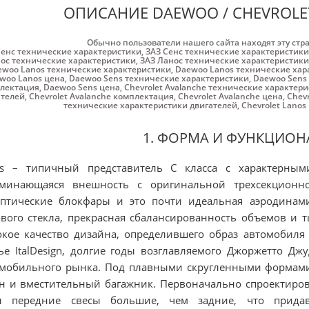
ОПИСАНИЕ DAEWOO / CHEVROLET 
Обычно пользователи нашего сайта находят эту стр
Cенс технические характеристики
,
ЗАЗ Cенс технические характеристики
ос технические характеристики
,
ЗАЗ Ланос технические характеристики
ewoo Lanos технические характеристики
,
Daewoo Lanos технические хар
woo Lanos цена
,
Daewoo Sens технические характеристики
,
Daewoo Sens
лектация
,
Daewoo Sens цена
,
Chevrolet Avalanche технические характер
ателей
,
Chevrolet Avalanche комплектация
,
Chevrolet Avalanche цена
,
Chev
технические характеристики двигателей
,
Chevrolet Lano
1. ФОРМА И ФУНКЦИО
os – типичный представитель C класса с характерными
оминающаяся внешность с оригинальной трехсекционно
иптические блокфары и это почти идеальная аэродинам
вого стекла, прекрасная сбалансированность объемов и 
кое качество дизайна, определившего образ автомобиля 
ье ItalDesign, долгие годы возглавляемого Джоржетто Д
мобильного рынка. Под плавными скругленными формами
н и вместительный багажник. Первоначально спроектиров
л передние свесы большие, чем задние, что придав