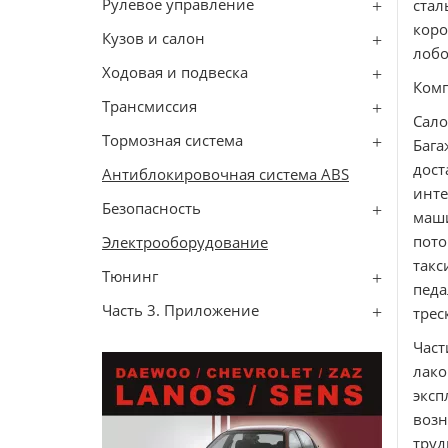
Рулевое управление
ста
кор
Кузов и салон
лобо
Ходовая и подвеска
Комп
Трансмиссия
Сало
Тормозная система
Баг
дос
Антиблокировочная система ABS
инте
Безопасность
маши
пото
Электрооборудование
такс
Тюнинг
педа
Часть 3. Приложение
трес
Час
лако
эксп
возн
тру