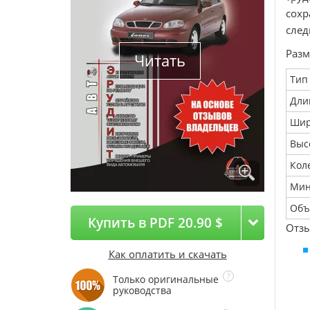
сохр
след
Раз
Читать
Тип
Дли
Шир
Выс
Кол
Мин
Объе
Купить в PDF 20.90 $
Отз
Как оплатить и скачать
Только оригинальные
руководства