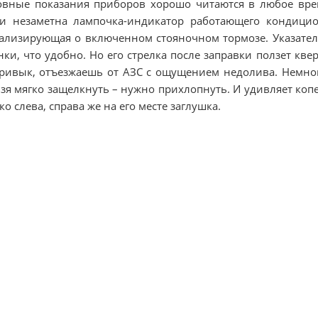
вные показания приборов хорошо читаются в любое врем
и незаметна лампочка-индикатор работающего кондицио
ализирующая о включенном стояночном тормозе. Указател
нки, что удобно. Но его стрелка после заправки ползет кве
ривык, отъезжаешь от АЗС с ощущением недолива. Немног
зя мягко защелкнуть – нужно прихлопнуть. И удивляет коп
ко слева, справа же на его месте заглушка.