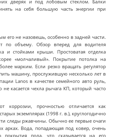
дних дверях и под лобовым стеклом. Балки
ринять на себя большую часть энергии при
м его не назовешь, особенно в задней части.
т по объему. Обзор вперед для водителя
ка и стойками крыши. Простоватая отделка
скорее «молчаливый». Покрытие потолка на
более марким. Если резко вращать регулятор
купить машину, прослужившую несколько лет в
атации Lanos в качестве семейного авто руль,
 не касается чехла рычага КП, который часто
т коррозии, прочностью отличается как
арых экземплярах (1998 г. в.), круглогодично
йти следы ржавчины. Обычно ее первые очаги
х арках. Вода, попадающая под ковер, очень
 покрытия пола, что сказывается на его