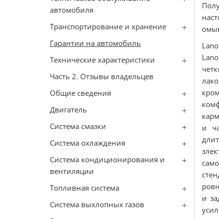
Полу
автомобиля
нас
Транспортирование и хранение
омыв
Гарантии на автомобиль
Lano
Lan
Технические характеристики
четк
Часть 2. Отзывы владельцев
лако
кро
Общие сведения
комф
Двигатель
карм
Система смазки
и ч
длит
Система охлаждения
злек
Система кондиционирования и
само
вентиляции
стен
ровн
Топливная система
и за
Сиcтема выхлопных газов
усил