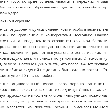
льных труб, которые устанавливаются в передних и за
обчатого сечения, обрамляющие двигатель, способны п
вом ударе.
актно и скромно
н Lanos удобен и функционален, хотя и особо вместительны
ажник по сравнению с конкурентами несколько малова
таточный, а назад немного ограничен крышкой багажни
рьера вполне соответствует стоимости авто; пластик 
нах последних трех лет выпуска стало менее жестким и 
ков воздуха, детали привода могут ломаться. Опасность 
и, велика. Поэтому нужно знать, что после 3-4 лет эксплу
ли и обивка сидений не должны быть сильно потерты. Это
кается уже к 50 тыс. км пробега.
тично оцинкованный кузов Lanos хорошо защищен о
красочное покрытие, так и антикор днища. Лишь на самых ст
луатирующихся на «соленых» столичных улицах, можно на
икают на днище в районе моторного отсека и на колесны
дно удаляется из пористой резины шумоизоляционного