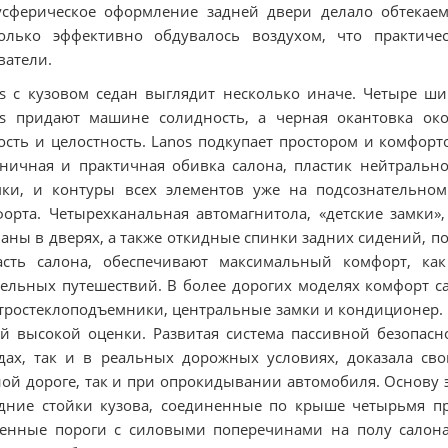
сферическое оформление задней двери делало обтекаем
только эффективно обдувалось воздухом, что практиче
атели.
s с кузовом седан выглядит несколько иначе. Четыре 
os придают машине солидность, а черная окантовка ок
ость и целостность. Lanos подкупает простором и комфор
ничная и практичная обивка салона, пластик нейтрально
мки, и контуры всех элементов уже на подсознательно
орта. Четырехканальная автомагнитола, «детские замки»
аны в дверях, а также откидные спинки задних сидений, п
асть салона, обеспечивают максимальный комфорт, как
ельных путешествий. В более дорогих моделях комфорт с
тростеклоподъемники, центральные замки и кондиционер. 
й высокой оценки. Развитая система пассивной безопасн
дах, так и в реальных дорожных условиях, доказала св
ой дороге, так и при опрокидывании автомобиля. Основу 
дние стойки кузова, соединенные пo крыше четырьмя п
енные пороги с силовыми поперечинами на полу салона