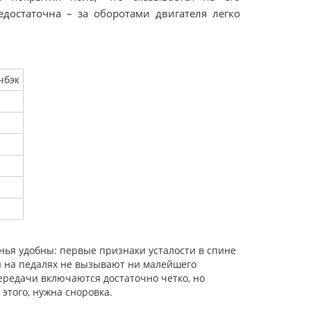
едостаточна – за оборотами двигателя легко
тчбэк
енья удобны: первые признаки усталости в спине
я на педалях не вызывают ни малейшего
ередачи включаются достаточно четко, но
этого, нужна сноровка.