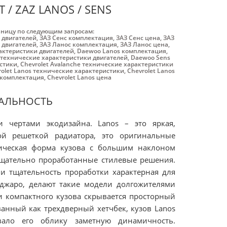
/ ZAZ LANOS / SENS
аницу по следующим запросам:
 двигателей
,
ЗАЗ Cенс комплектация
,
ЗАЗ Cенс цена
,
ЗАЗ
 двигателей
,
ЗАЗ Ланос комплектация
,
ЗАЗ Ланос цена
,
актеристики двигателей
,
Daewoo Lanos комплектация
,
 технические характеристики двигателей
,
Daewoo Sens
истики
,
Chevrolet Avalanche технические характеристики
rolet Lanos технические характеристики
,
Chevrolet Lanos
s комплектация
,
Chevrolet Lanos цена
НАЛЬНОСТЬ
 чертами экодизайна. Lanos – это яркая,
й решеткой радиатора, это оригинальные
ическая форма кузова с большим наклоном
тщательно проработанные стилевые решения.
и тщательность проработки характерная для
жуджаро, делают такие модели долгожителями
 компактного кузова скрывается просторный
анный как трехдверный хетчбек, кузов Lanos
ало его облику заметную динамичность.