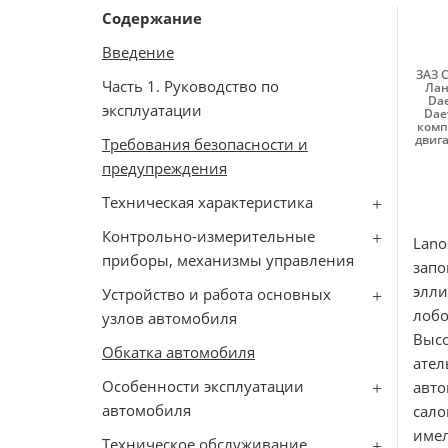
Содержание
Введение
ЗАЗ 
Часть 1. Руководство по
Лан
Da
эксплуатации
Dae
комп
двиг
Требования безопасности и
предупреждения
Техническая характеристика
Контрольно-измерительные
Lan
приборы, механизмы управления
зап
элл
Устройство и работа основных
лобо
узлов автомобиля
Высо
Обкатка автомобиля
ател
Особенности эксплуатации
авто
автомобиля
сало
име
Техническое обслуживание