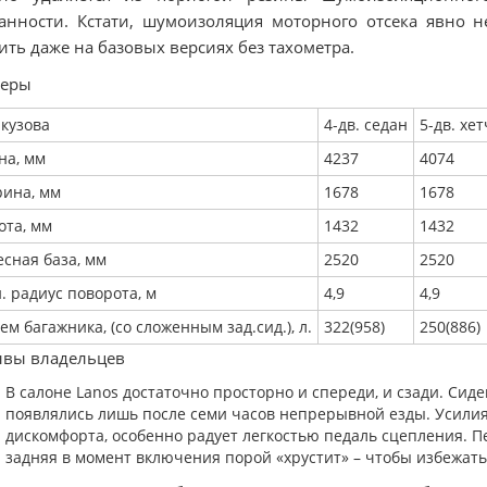
анности. Кстати, шумоизоляция моторного отсека явно н
ить даже на базовых версиях без тахометра.
меры
 кузова
4-дв. седан
5-дв. хе
на, мм
4237
4074
ина, мм
1678
1678
ота, мм
1432
1432
есная база, мм
2520
2520
. радиус поворота, м
4,9
4,9
м багажника, (со сложенным зад.сид.), л.
322(958)
250(886)
ывы владельцев
В салоне Lanos достаточно просторно и спереди, и сзади. Сид
появлялись лишь после семи часов непрерывной езды. Усили
дискомфорта, особенно радует легкостью педаль сцепления. П
задняя в момент включения порой «хрустит» – чтобы избежать 