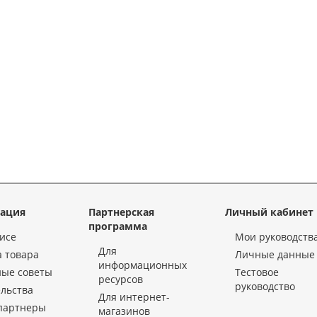
ация
Партнерская
Личный кабинет
программа
исе
Мои руководств
Для
 товара
Личные данные
информационных
ные советы
Тестовое
ресурсов
руководство
льства
Для интернет-
партнеры
магазинов