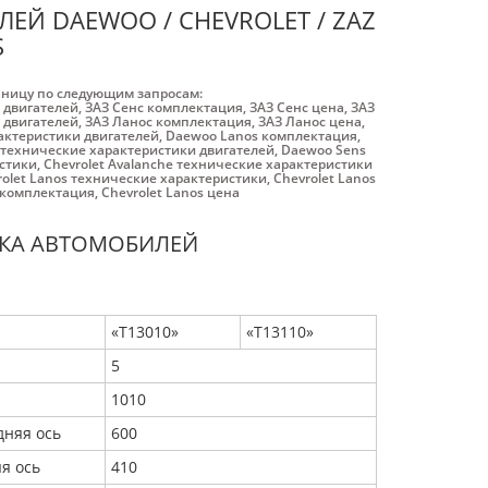
ЕЙ DAEWOO / CHEVROLET / ZAZ
S
аницу по следующим запросам:
 двигателей
,
ЗАЗ Cенс комплектация
,
ЗАЗ Cенс цена
,
ЗАЗ
 двигателей
,
ЗАЗ Ланос комплектация
,
ЗАЗ Ланос цена
,
актеристики двигателей
,
Daewoo Lanos комплектация
,
 технические характеристики двигателей
,
Daewoo Sens
истики
,
Chevrolet Avalanche технические характеристики
rolet Lanos технические характеристики
,
Chevrolet Lanos
s комплектация
,
Chevrolet Lanos цена
ИКА АВТОМОБИЛЕЙ
«Т13010»
«Т13110»
5
1010
дняя ось
600
я ось
410