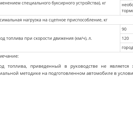
менением специального буксирного устройства), кг
необ
торм
симальная нагрузка на сцепное приспособление, кг
90
од топлива при скорости движения (км/ч), л.
120
горо
мечание:
ход топлива, приведенный в руководстве не является 
иальной методике на подготовленном автомобиле в услови