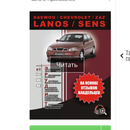
Т
п
Читать