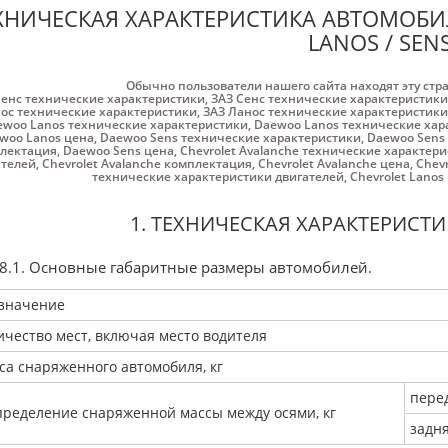
ХНИЧЕСКАЯ ХАРАКТЕРИСТИКА АВТОМОБИЛ
LANOS / SEN
Обычно пользователи нашего сайта находят эту стр
Cенс технические характеристики
,
ЗАЗ Cенс технические характеристики
ос технические характеристики
,
ЗАЗ Ланос технические характеристики
ewoo Lanos технические характеристики
,
Daewoo Lanos технические хар
woo Lanos цена
,
Daewoo Sens технические характеристики
,
Daewoo Sens
лектация
,
Daewoo Sens цена
,
Chevrolet Avalanche технические характер
ателей
,
Chevrolet Avalanche комплектация
,
Chevrolet Avalanche цена
,
Chev
технические характеристики двигателей
,
Chevrolet Lano
1. ТЕХНИЧЕСКАЯ ХАРАКТЕРИСТ
 8.1. Основные габаритные размеры автомобилей.
значение
ичество мест, включая место водителя
са снаряженного автомобиля, кг
пере
пределение снаряженной массы между осями, кг
задня