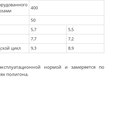
орудованного
400
озами
50
5,7
5,5
7,7
7,2
дской цикл
9,3
8,9
эксплуатационной нормой и замеряется по
ях полигона.