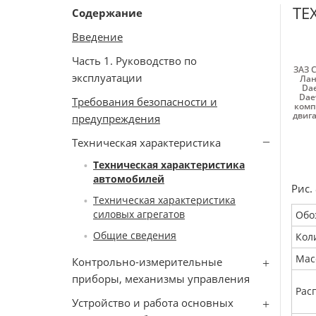
ТЕ
Содержание
Введение
Часть 1. Руководство по
ЗАЗ 
эксплуатации
Лан
Da
Dae
Требования безопасности и
комп
двиг
предупреждения
Техническая характеристика
Техническая характеристика
автомобилей
Рис.
Техническая характеристика
силовых агрегатов
Обо
Общие сведения
Кол
Мас
Контрольно-измерительные
приборы, механизмы управления
Рас
Устройство и работа основных