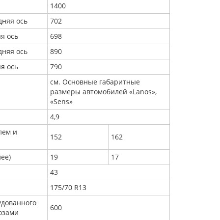
1400
дняя ось
702
я ось
698
дняя ось
890
я ось
790
см. Основные габаритные
размеры автомобилей «Lanos»,
«Sens»
4,9
лем и
152
162
лее)
19
17
43
175/70 R13
удованного
600
озами