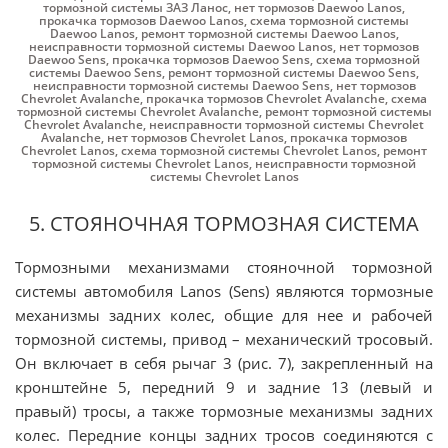
тормозной системы ЗАЗ Ланос
,
нет тормозов Daewoo Lanos
,
прокачка тормозов Daewoo Lanos
,
схема тормозной системы
Daewoo Lanos
,
ремонт тормозной системы Daewoo Lanos
,
неисправности тормозной системы Daewoo Lanos
,
нет тормозов
Daewoo Sens
,
прокачка тормозов Daewoo Sens
,
схема тормозной
системы Daewoo Sens
,
ремонт тормозной системы Daewoo Sens
,
неисправности тормозной системы Daewoo Sens
,
нет тормозов
Chevrolet Avalanche
,
прокачка тормозов Chevrolet Avalanche
,
схема
тормозной системы Chevrolet Avalanche
,
ремонт тормозной системы
Chevrolet Avalanche
,
неисправности тормозной системы Chevrolet
Avalanche
,
нет тормозов Chevrolet Lanos
,
прокачка тормозов
Chevrolet Lanos
,
схема тормозной системы Chevrolet Lanos
,
ремонт
тормозной системы Chevrolet Lanos
,
неисправности тормозной
системы Chevrolet Lanos
5. СТОЯНОЧНАЯ ТОРМОЗНАЯ СИСТЕМА
Тормозными механизмами стояночной тормозной
системы автомобиля Lanos (Sens) являются тормозные
механизмы задних колес, общие для нее и рабочей
тормозной системы, привод – механический тросовый.
Он включает в себя рычаг 3 (рис. 7), закрепленный на
кронштейне 5, передний 9 и задние 13 (левый и
правый) тросы, а также тормозные механизмы задних
колес. Передние концы задних тросов соединяются с