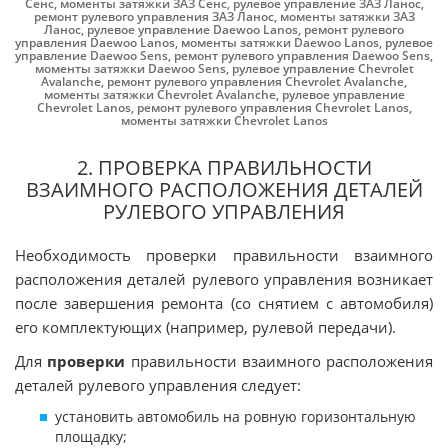
Cенс
,
моменты затяжки ЗАЗ Cенс
,
рулевое управление ЗАЗ Ланос
,
ремонт рулевого управления ЗАЗ Ланос
,
моменты затяжки ЗАЗ
Ланос
,
рулевое управление Daewoo Lanos
,
ремонт рулевого
управления Daewoo Lanos
,
моменты затяжки Daewoo Lanos
,
рулевое
управление Daewoo Sens
,
ремонт рулевого управления Daewoo Sens
,
моменты затяжки Daewoo Sens
,
рулевое управление Chevrolet
Avalanche
,
ремонт рулевого управления Chevrolet Avalanche
,
моменты затяжки Chevrolet Avalanche
,
рулевое управление
Chevrolet Lanos
,
ремонт рулевого управления Chevrolet Lanos
,
моменты затяжки Chevrolet Lanos
2. ПРОВЕРКА ПРАВИЛЬНОСТИ
ВЗАИМНОГО РАСПОЛОЖЕНИЯ ДЕТАЛЕЙ
РУЛЕВОГО УПРАВЛЕНИЯ
Необходимость проверки правильности взаимного
расположения деталей рулевого управления возникает
после завершения ремонта (со снятием с автомобиля)
его комплектующих (например, рулевой передачи).
Для
проверки
правильности взаимного расположения
деталей рулевого управления следует:
установить автомобиль на ровную горизонтальную
площадку;