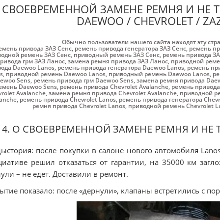
 СВОЕВРЕМЕННОЙ ЗАМЕНЕ РЕМНЯ И НЕ Т
DAEWOO / CHEVROLET / ZAZ
Обычно пользователи нашего сайта находят эту стр
емень привода ЗАЗ Cенс
,
ремень привода генератора ЗАЗ Cенс
,
ремень пр
одной ремень ЗАЗ Cенс
,
приводный ремень ЗАЗ Cенс
,
ремень привода ЗА
ривода грм ЗАЗ Ланос
,
замена ремня привода ЗАЗ Ланос
,
приводной реме
ода Daewoo Lanos
,
ремень привода генератора Daewoo Lanos
,
ремень пр
s
,
приводной ремень Daewoo Lanos
,
приводный ремень Daewoo Lanos
,
ре
ewoo Sens
,
ремень привода грм Daewoo Sens
,
замена ремня привода Dae
емень Daewoo Sens
,
ремень привода Chevrolet Avalanche
,
ремень привода 
rolet Avalanche
,
замена ремня привода Chevrolet Avalanche
,
приводной ре
lanche
,
ремень привода Chevrolet Lanos
,
ремень привода генератора Chevr
ремня привода Chevrolet Lanos
,
приводной ремень Chevrolet L
4. О СВОЕВРЕМЕННОЙ ЗАМЕНЕ РЕМНЯ И НЕ 
ыстория: после покупки в салоне нового автомобиля Lano
иативе решил отказаться от гарантии, на 35000 км загл
ули – не едет. Доставили в ремонт.
ытие показало: после «дернули», клапаны встретились с по