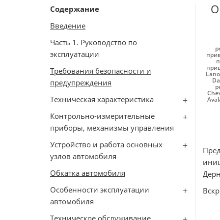
О
Содержание
Введение
Часть 1. Руководство по
р
эксплуатации
прив
п
прив
Требования безопасности и
Lano
Da
предупреждения
р
Chev
Техническая характеристика
Ava
Контрольно-измерительные
приборы, механизмы управления
Устройство и работа основных
Пред
узлов автомобиля
иниц
Обкатка автомобиля
Дерн
Особенности эксплуатации
Вскр
автомобиля
Техническое обслуживание