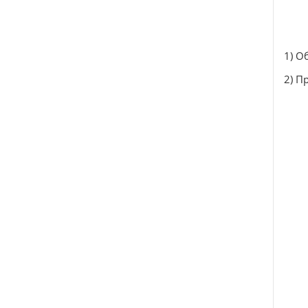
1) О
2) П