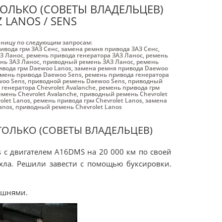
ОЛЬКО (СОВЕТЫ ВЛАДЕЛЬЦЕВ)
 LANOS / SENS
аницу по следующим запросам:
ивода грм ЗАЗ Cенс
,
замена ремня привода ЗАЗ Cенс
,
З Ланос
,
ремень привода генератора ЗАЗ Ланос
,
ремень
нь ЗАЗ Ланос
,
приводный ремень ЗАЗ Ланос
,
ремень
ивода грм Daewoo Lanos
,
замена ремня привода Daewoo
мень привода Daewoo Sens
,
ремень привода генератора
woo Sens
,
приводной ремень Daewoo Sens
,
приводный
генератора Chevrolet Avalanche
,
ремень привода грм
мень Chevrolet Avalanche
,
приводный ремень Chevrolet
olet Lanos
,
ремень привода грм Chevrolet Lanos
,
замена
anos
,
приводный ремень Chevrolet Lanos
ТОЛЬКО (СОВЕТЫ ВЛАДЕЛЬЦЕВ)
s с двигателем А16DMS на 20 000 км по своей
охла. Решили завести с помощью буксировки.
ршнями.