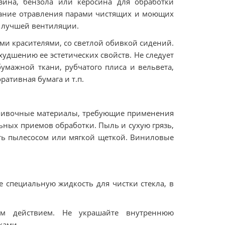
нзина, бензола или керосина для обработки
жание отравления парами чистящих и моющих
я лучшей вентиляции.
ми красителями, со светлой обивкой сидений.
удшению ее эстетических свойств. Не следует
умажной ткани, рубчатого плиса и вельвета,
ративная бумага и т.п.
обивочные материалы, требующие применения
ьных приемов обработки. Пыль и сухую грязь,
лять пылесосом или мягкой щеткой. Виниловые
е специальную жидкость для чистки стекла, в
ым действием. Не украшайте внутреннюю
ками.