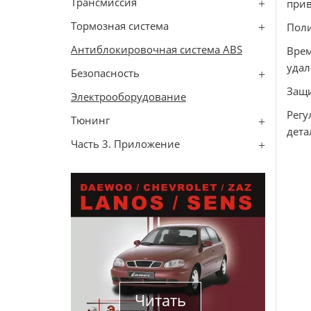
Трансмиссия
прив
Тормозная система
Поли
Антиблокировочная система ABS
Врем
удал
Безопасность
Защи
Электрооборудование
Регу
Тюнинг
дета
Часть 3. Приложение
Читать