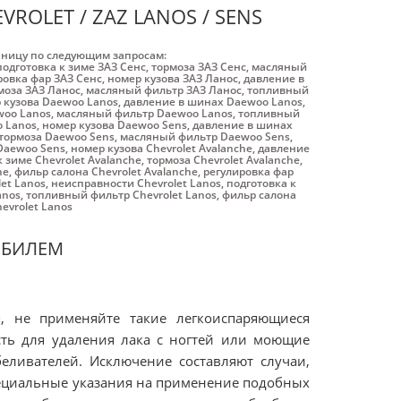
ROLET / ZAZ LANOS / SENS
аницу по следующим запросам:
подготовка к зиме ЗАЗ Cенс
,
тормоза ЗАЗ Cенс
,
масляный
ровка фар ЗАЗ Cенс
,
номер кузова ЗАЗ Ланос
,
давление в
моза ЗАЗ Ланос
,
масляный фильтр ЗАЗ Ланос
,
топливный
 кузова Daewoo Lanos
,
давление в шинах Daewoo Lanos
,
woo Lanos
,
масляный фильтр Daewoo Lanos
,
топливный
 Lanos
,
номер кузова Daewoo Sens
,
давление в шинах
тормоза Daewoo Sens
,
масляный фильтр Daewoo Sens
,
Daewoo Sens
,
номер кузова Chevrolet Avalanche
,
давление
к зиме Chevrolet Avalanche
,
тормоза Chevrolet Avalanche
,
he
,
фильр салона Chevrolet Avalanche
,
регулировка фар
et Lanos
,
неисправности Chevrolet Lanos
,
подготовка к
anos
,
топливный фильтр Chevrolet Lanos
,
фильр салона
evrolet Lanos
ОБИЛЕМ
, не применяйте такие легкоиспаряющиеся
ость для удаления лака с ногтей или моющие
еливателей. Исключение составляют случаи,
пециальные указания на применение подобных