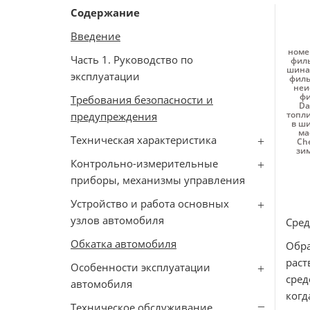
Содержание
Введение
номе
Часть 1. Руководство по
филь
шина
эксплуатации
филь
неи
фи
Требования безопасности и
Da
топл
предупреждения
в ши
ма
Техническая характеристика
Che
зим
Контрольно-измерительные
приборы, механизмы управления
Устройство и работа основных
узлов автомобиля
Сред
Обкатка автомобиля
Обр
раст
Особенности эксплуатации
сред
автомобиля
когд
Техническое обслуживание