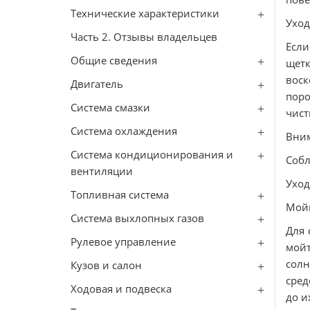
Технические характеристики
Уход
Часть 2. Отзывы владельцев
Если
Общие сведения
щетк
вос
Двигатель
пор
Система смазки
чист
Система охлаждения
Вни
Система кондиционирования и
Собл
вентиляции
Уход
Топливная система
Мойк
Сиcтема выхлопных газов
Для 
Рулевое управление
мойт
сол
Кузов и салон
сред
Ходовая и подвеска
до и