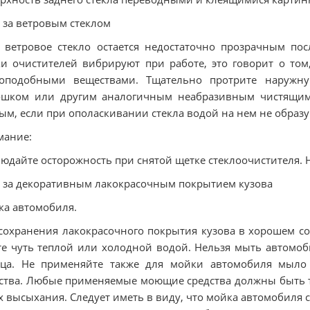
 за ветровым стеклом
 ветровое стекло остается недостаточно прозрачным по
и очистителей вибрируют при работе, это говорит о том
коподобными веществами. Тщательно протрите наружну
ошком или другим аналогичным неабразивным чистящим 
ым, если при ополаскивании стекла водой на нем не образу
мание:
юдайте осторожность при снятой щетке стеклоочистителя. Н
 за декоративным лакокрасочным покрытием кузова
а автомобиля.
сохранения лакокрасочного покрытия кузова в хорошем со
е чуть теплой или холодной водой. Нельзя мыть автомо
нца. Не применяйте также для мойки автомобиля мыло
ства. Любые применяемые моющие средства должны быть т
х высыхания. Следует иметь в виду, что мойка автомобил