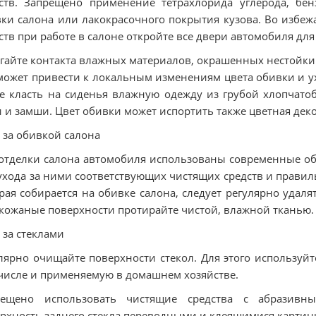
ств. Запрещено применение тетрахлорида углерода, бе
ки салона или лакокрасочного покрытия кузова. Во избе
ств при работе в салоне откройте все двери автомобиля дл
гайте контакта влажных материалов, окрашенных нестойки
может привести к локальным изменениям цвета обивки и ух
е класть на сиденья влажную одежду из грубой хлопчатоб
 и замши. Цвет обивки может испортить также цветная деко
 за обивкой салона
отделки салона автомобиля использованы современные 
ухода за ними соответствующих чистящих средств и правил
рая собирается на обивке салона, следует регулярно уда
кожаные поверхности протирайте чистой, влажной тканью.
 за стеклами
лярно очищайте поверхности стекол. Для этого используйт
числе и применяемую в домашнем хозяйстве.
рещено использовать чистящие средства с абразивн
рхность заднего стекла переводными и клеящимися картин