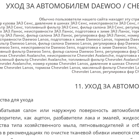
УХОД ЗА АВТОМОБИЛЕМ DAEWOO / CHEV
Обычно пользователи нашего сайта находят эту стр
р кузова ЗАЗ Cенс
,
давление в шинах ЗАЗ Cенс
,
неисправности ЗАЗ Cенс
,
тр ЗАЗ Cенс
,
топливный фильтр ЗАЗ Cенс
,
фильр салона ЗАЗ Cенс
,
регули
х ЗАЗ Ланос
,
неисправности ЗАЗ Ланос
,
подготовка к зиме ЗАЗ Ланос
,
тор
тр ЗАЗ Ланос
,
фильр салона ЗАЗ Ланос
,
регулировка фар ЗАЗ Ланос
,
номер
справности Daewoo Lanos
,
подготовка к зиме Daewoo Lanos
,
тормоза Dae
льтр Daewoo Lanos
,
фильр салона Daewoo Lanos
,
регулировка фар Daewoo
ewoo Sens
,
неисправности Daewoo Sens
,
подготовка к зиме Daewoo Sens
,
ивный фильтр Daewoo Sens
,
фильр салона Daewoo Sens
,
регулировка фар 
нах Chevrolet Avalanche
,
неисправности Chevrolet Avalanche
,
подготовка 
сляный фильтр Chevrolet Avalanche
,
топливный фильтр Chevrolet Avalanc
vrolet Avalanche
,
номер кузова Chevrolet Lanos
,
давление в шинах Chevrol
е Chevrolet Lanos
,
тормоза Chevrolet Lanos
,
масляный фильтр Chevrolet L
Chevrolet Lanos
,
регулировка фар Ch
11. УХОД ЗА АВТОМ
ства для ухода
абатывая салон или наружную поверхность автомобиля
ворители, как ацетон, разбавители лака и эмалей, жидк
ства типа хозяйственного мыла, пятновыводителей и отб
а в рекомендациях по очистке тканевой обивки имеются с