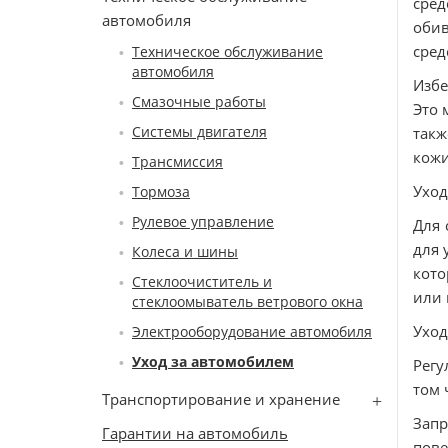
сред
автомобиля
обив
сред
Техническое обслуживание
автомобиля
Избе
Смазочные работы
Это 
Системы двигателя
такж
кожи
Трансмиссия
Уход
Тормоза
Рулевое управление
Для 
для 
Колеса и шины
кото
Стеклоочиститель и
или 
стеклоомыватель ветрового окна
Уход
Электрооборудование автомобиля
Уход за автомобилем
Регу
том 
Транспортирование и хранение
Зап
Гарантии на автомобиль
пове