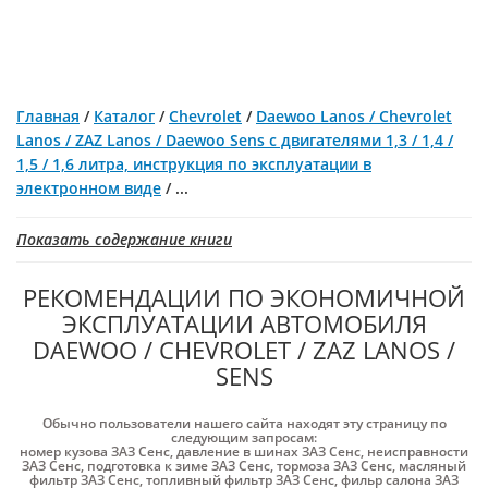
Главная
/
Каталог
/
Chevrolet
/
Daewoo Lanos / Chevrolet
Lanos / ZAZ Lanos / Daewoo Sens c двигателями 1,3 / 1,4 /
1,5 / 1,6 литра, инструкция по эксплуатации в
электронном виде
/
...
Показать содержание книги
РЕКОМЕНДАЦИИ ПО ЭКОНОМИЧНОЙ
ЭКСПЛУАТАЦИИ АВТОМОБИЛЯ
DAEWOO / CHEVROLET / ZAZ LANOS /
SENS
Обычно пользователи нашего сайта находят эту страницу по
следующим запросам:
номер кузова ЗАЗ Cенс
,
давление в шинах ЗАЗ Cенс
,
неисправности
ЗАЗ Cенс
,
подготовка к зиме ЗАЗ Cенс
,
тормоза ЗАЗ Cенс
,
масляный
фильтр ЗАЗ Cенс
,
топливный фильтр ЗАЗ Cенс
,
фильр салона ЗАЗ